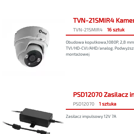
TVN-21SMIR4 Kamer
TVN-21SMIR4
16 sztuk
Obudowa kopułkowa,1080P, 2,8 mm, 
TVI/HD-CVI/AHD/analog. Podwyższo
montażowej
PSD12070 Zasilacz 
PSD12070
1 sztuka
Zasilacz impulsowy 12V 7A