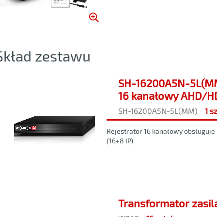
Skład zestawu
SH-16200A5N-5L(MM
16 kanałowy AHD/H
SH-16200A5N-5L(MM)
1 s
Rejestrator 16 kanałowy obsługuj
(16+8 IP)
Transformator zasil