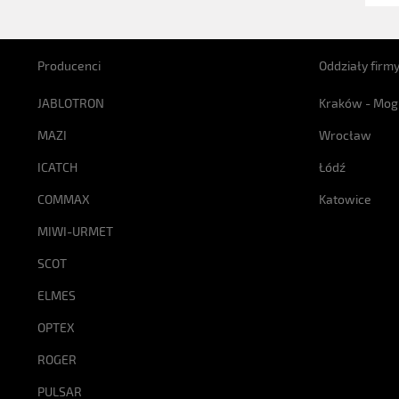
Producenci
Oddziały firm
JABLOTRON
Kraków - Mog
MAZI
Wrocław
ICATCH
Łódź
COMMAX
Katowice
MIWI-URMET
SCOT
ELMES
OPTEX
ROGER
PULSAR