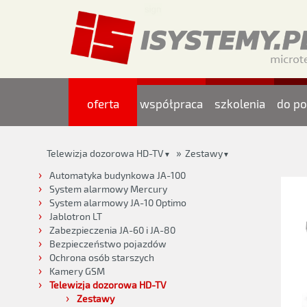
oferta
współpraca
szkolenia
do po
»
Telewizja dozorowa HD-TV
Zestawy
▼
▼
Automatyka budynkowa JA-100
System alarmowy Mercury
System alarmowy JA-10 Optimo
Jablotron LT
Zabezpieczenia JA-60 i JA-80
Bezpieczeństwo pojazdów
Ochrona osób starszych
Kamery GSM
Telewizja dozorowa HD-TV
Zestawy