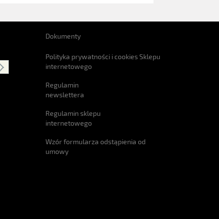
Dokumenty
Polityka prywatności i cookies Sklepu
internetowego
Regulamin
newslettera
Regulamin sklepu
internetowego
Wzór formularza odstąpienia od
umowy