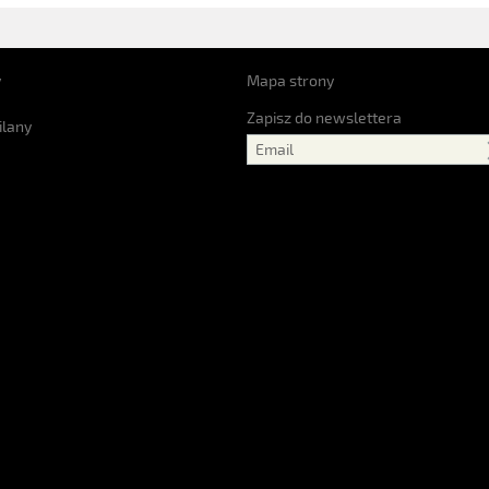
y
Mapa strony
Zapisz do newslettera
ilany