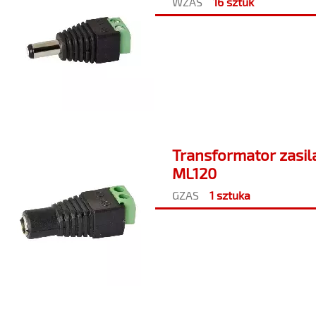
WZAS
16 sztuk
Transformator zasila
ML120
GZAS
1 sztuka