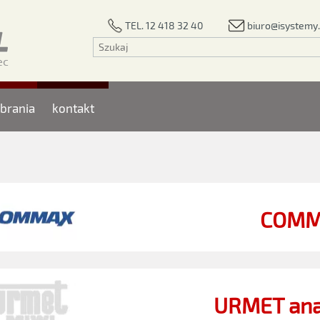
biuro@isystemy.
TEL. 12 418 32 40
brania
kontakt
COMM
URMET an