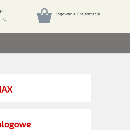
pl
logowanie / rejestracja
AX
alogowe