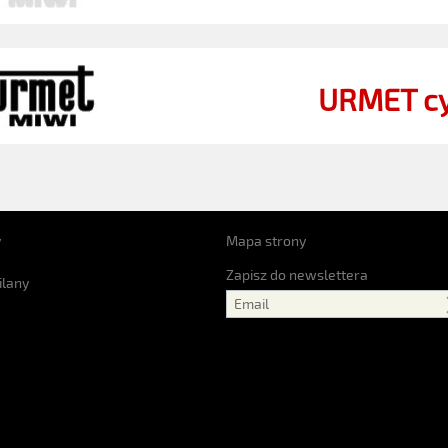
URMET c
y
Mapa strony
Zapisz do newslettera
ilany