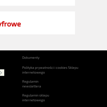
yfrowe
Dokumenty
Polityka prywatności i cookies Sklepu
internetowego
Regulamin
newslettera
Regulamin sklepu
internetowego