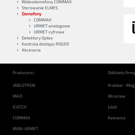
Wideodomofony COMMAX
Sterowanie ELMES
Domofony
COMMAX
URMET analogowe
URMET cyfrowe
Detektory Optex
Kontrola dostępu ROGER
Akcesoria
Producenci
Oddziały firm
JABLOTRON
Kraków - Mog
MAZI
Wrocław
ICATCH
Łódź
COMMAX
Katowice
MIWI-URMET