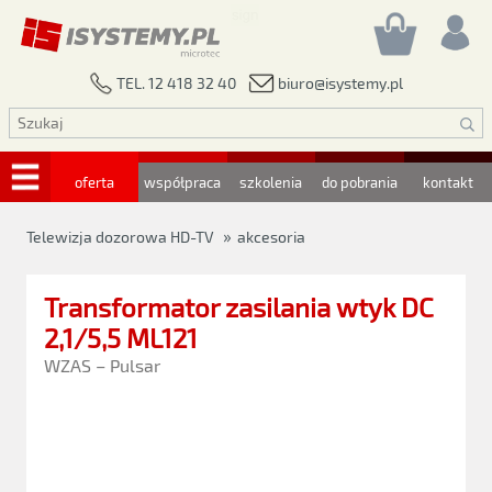
biuro@isystemy.pl
TEL. 12 418 32 40
oferta
współpraca
szkolenia
do pobrania
kontakt
»
Telewizja dozorowa HD-TV
akcesoria
Transformator zasilania wtyk DC
2,1/5,5 ML121
WZAS – Pulsar