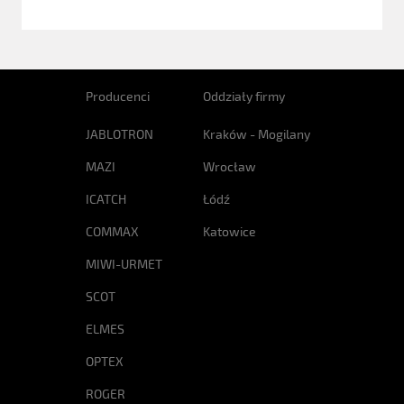
Producenci
Oddziały firmy
JABLOTRON
Kraków - Mogilany
MAZI
Wrocław
ICATCH
Łódź
COMMAX
Katowice
MIWI-URMET
SCOT
ELMES
OPTEX
ROGER