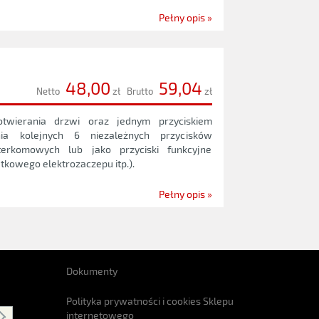
Pełny opis »
48,00
59,04
Netto
zł
Brutto
zł
otwierania drzwi oraz jednym przyciskiem
ia kolejnych 6 niezależnych przycisków
erkomowych lub jako przyciski funkcyjne
tkowego elektrozaczepu itp.).
Pełny opis »
Dokumenty
Polityka prywatności i cookies Sklepu
internetowego