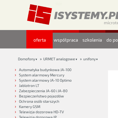
oferta
współpraca
szkolenia
do po
»
»
Domofony
URMET analogowe
unifony
▼
▼
▼
Automatyka budynkowa JA-100
System alarmowy Mercury
System alarmowy JA-10 Optimo
Jablotron LT
Zabezpieczenia JA-60 i JA-80
Bezpieczeństwo pojazdów
Ochrona osób starszych
Kamery GSM
Telewizja dozorowa HD-TV
Telewizja dozorowa IP