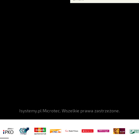
Isystemy.pl Microtec. Wszelkie prawa zastrzeżone.