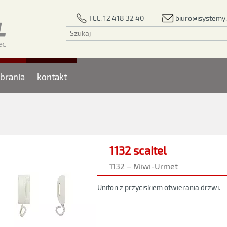
biuro@isystemy.
TEL. 12 418 32 40
brania
kontakt
1132 scaitel
1132 – Miwi-Urmet
Unifon z przyciskiem otwierania drzwi.