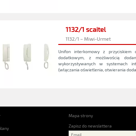
1132/1 scaitel
1132/1 – Miwi-Urmet
Unifon interkomowy z przyciskiem 
dodatkowym, z możliwością dodan
wykorzystywanych w systemach int
(włączania oświetlenia, otwierania doda
y
Mapa strony
Zapisz do newslettera
ilany