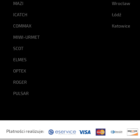
MAZI
Wrocław
ICATCH
Łódź
COMMAX
Katowice
MIWI-URMET
SCOT
ELMES
OPTEX
ROGER
PULSAR
Płatności realizuje: