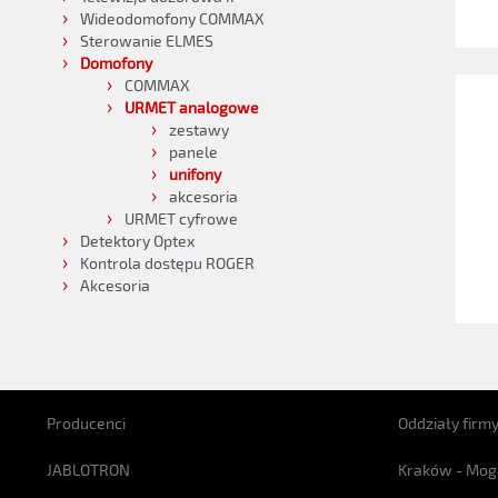
Wideodomofony COMMAX
Sterowanie ELMES
Domofony
COMMAX
URMET analogowe
zestawy
panele
unifony
akcesoria
URMET cyfrowe
Detektory Optex
Kontrola dostępu ROGER
Akcesoria
Producenci
Oddziały firm
JABLOTRON
Kraków - Mog