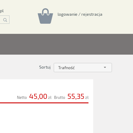
pl
logowanie / rejestracja
Sortuj
Trafność
45,00
55,35
Netto
zł
Brutto
zł