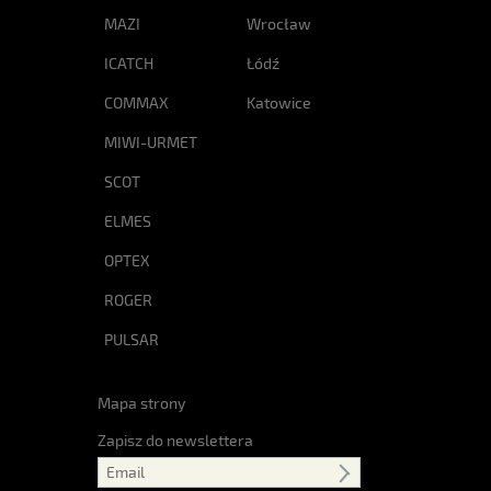
MAZI
Wrocław
ICATCH
Łódź
COMMAX
Katowice
MIWI-URMET
SCOT
ELMES
OPTEX
ROGER
PULSAR
Mapa strony
Zapisz do newslettera