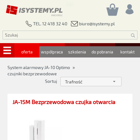
biuro@isystemy.pl
TEL. 12 418 32 40
oferta
współpraca
szkolenia
do pobrania
kontakt
»
System alarmowy JA-10 Optimo
czujniki bezprzewodowe
Sortuj
Trafność
JA-15M Bezprzewodowa czujka otwarcia