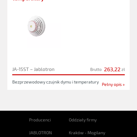
263,22
JA-15ST – Jablotron
Brutto
zł
Bezprzewodowy czujnik dymu i temperatury
Pełny opis »
Producenci
Oddziały firmy
JABLOTRON
Kraków - Mogilany