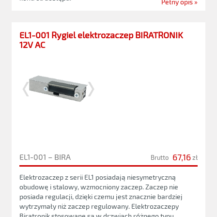
Pełny opis »
EL1-001 Rygiel elektrozaczep BIRATRONIK
12V AC
67,16
EL1-001 – BIRA
Brutto
zł
Elektrozaczep z serii EL1 posiadają niesymetryczną
obudowę i stalowy, wzmocniony zaczep. Zaczep nie
posiada regulacji, dzięki czemu jest znacznie bardziej
wytrzymały niż zaczep regulowany. Elektrozaczepy
Biratronik stosowane są w drzwiach różnego typu