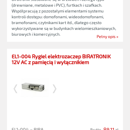
(drewniane, metalowe i PVC), furtkach i szafkach.
Współpracują z pozostałymi elementami systemu
kontroli dostępu: domofonami, wideodomofonami,
bramofonami, czytnikami kart itd., dlatego często
wykorzystywane są w budynkach wielomieszkaniowych,
biurowych i komercyjnych.
Pełny opis »
EL1-004 Rygiel elektrozaczep BIRATRONIK
12V AC z pamięcią i wyłącznikiem
89,11
EL1-004 – BIRA
Brutto
zł