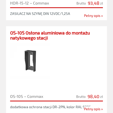
93,48
HDR-15-12 – Commax
Brutto
zł
ZASILACZ NA SZYNĘ DIN 12VDC/1,25A
Pełny opis »
OS-10S Osłona aluminiowa do montażu
natykowego stacji
98,40
OS-10S – Commax
Brutto
zł
dodatkowa ochrona stacji DR-2PN, kolor RAL 9006
Pełny opis »