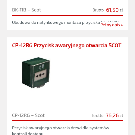
61,50
BK-11B – Scot
Brutto
zł
Obudowa do natynkowego montażu przycisku BT-6B/IR
Pełny opis »
CP-12RG Przycisk awaryjnego otwarcia SCOT
76,26
CP-12RG – Scot
Brutto
zł
Przycisk awaryjnego otwarcia drzwi dla systemów
kontroli dostępu.