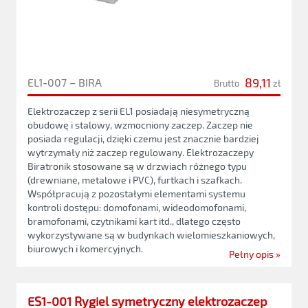
89,11
EL1-007 – BIRA
Brutto
zł
Elektrozaczep z serii EL1 posiadają niesymetryczną
obudowę i stalowy, wzmocniony zaczep. Zaczep nie
posiada regulacji, dzięki czemu jest znacznie bardziej
wytrzymały niż zaczep regulowany. Elektrozaczepy
Biratronik stosowane są w drzwiach różnego typu
(drewniane, metalowe i PVC), furtkach i szafkach.
Współpracują z pozostałymi elementami systemu
kontroli dostępu: domofonami, wideodomofonami,
bramofonami, czytnikami kart itd., dlatego często
wykorzystywane są w budynkach wielomieszkaniowych,
biurowych i komercyjnych.
Pełny opis »
ES1-001 Rygiel symetryczny elektrozaczep