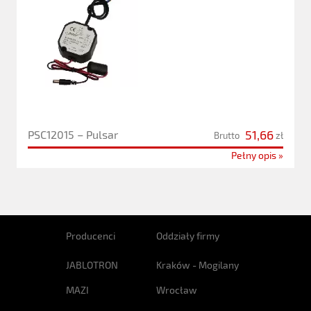
51,66
PSC12015 – Pulsar
Brutto
zł
Pełny opis »
Producenci
Oddziały firmy
JABLOTRON
Kraków - Mogilany
MAZI
Wrocław