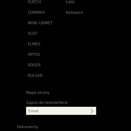
ICATCH
Łódź
COMMAX
Katowice
MIWI-URMET
SCOT
ELMES
OPTEX
ROGER
PULSAR
Mapa strony
Zapisz do newslettera
Dokumenty