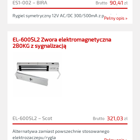
90,41
ES1-002 – BIRA
Brutto
zł
Rygiel symetryczny 12V AC/DC 300/500mA z pamięcią
Pełny opis »
EL-600SL2 Zwora elektromagnetyczna
280KG z sygnalizacją
321,03
EL-600SL2 – Scot
Brutto
zł
Alternatywa zamiast powszechnie stosowanego
elektrozaczepu/rygla
Pełny opis »