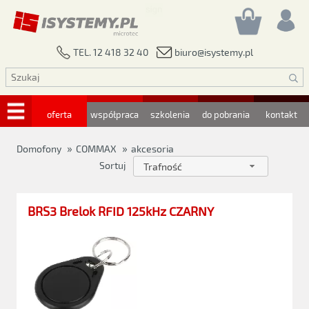
biuro@isystemy.pl
TEL. 12 418 32 40
oferta
współpraca
szkolenia
do pobrania
kontakt
»
»
Domofony
COMMAX
akcesoria
Sortuj
Trafność
BRS3 Brelok RFID 125kHz CZARNY