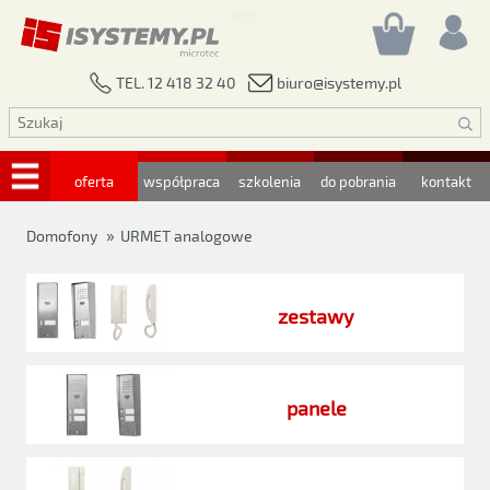
biuro@isystemy.pl
TEL. 12 418 32 40
oferta
współpraca
szkolenia
do pobrania
kontakt
»
Domofony
URMET analogowe
zestawy
panele