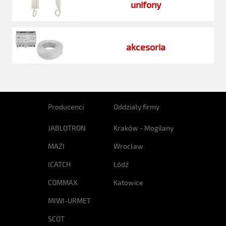
unifony
akcesoria
Producenci
Oddziały firmy
JABLOTRON
Kraków - Mogilany
MAZI
Wrocław
ICATCH
Łódź
COMMAX
Katowice
MIWI-URMET
SCOT