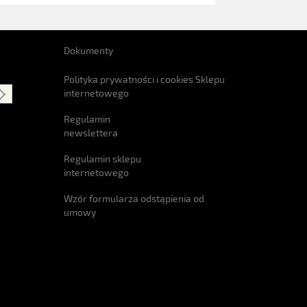
Dokumenty
Polityka prywatności i cookies Sklepu
internetowego
Regulamin
newslettera
Regulamin sklepu
internetowego
Wzór formularza odstąpienia od
umowy