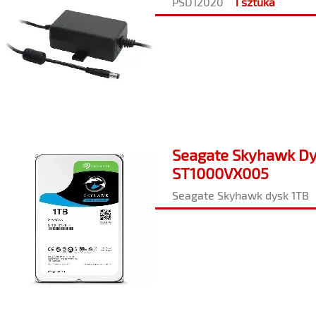
PSD12020
1 sztuka
Seagate Skyhawk Dys
ST1000VX005
Seagate Skyhawk dysk 1TB