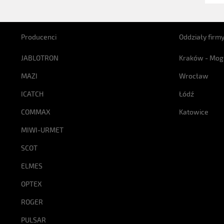
Producenci
Oddziały firm
JABLOTRON
Kraków - Mog
MAZI
Wrocław
ICATCH
Łódź
COMMAX
Katowice
MIWI-URMET
SCOT
ELMES
OPTEX
ROGER
PULSAR