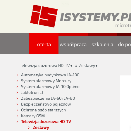
oferta
współpraca
szkolenia
do po
»
Telewizja dozorowa HD-TV
Zestawy
▼
▼
Automatyka budynkowa JA-100
System alarmowy Mercury
System alarmowy JA-10 Optimo
Jablotron LT
Zabezpieczenia JA-60 i JA-80
Bezpieczeństwo pojazdów
Ochrona osób starszych
Kamery GSM
Telewizja dozorowa HD-TV
Zestawy