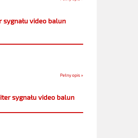
 sygnału video balun
Pełny opis »
ter sygnału video balun