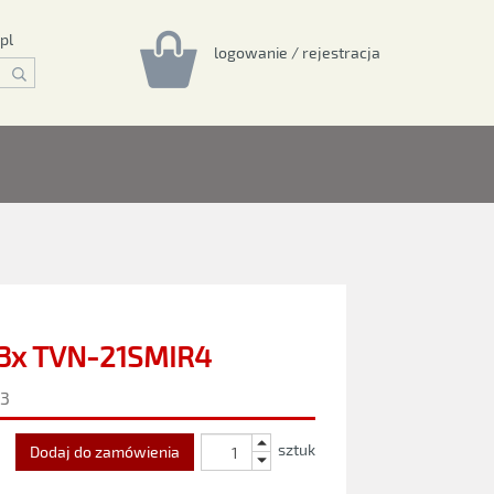
pl
logowanie / rejestracja
3x TVN-21SMIR4
-3
sztuk
Dodaj do zamówienia