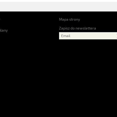
y
Mapa strony
Zapisz do newslettera
ilany