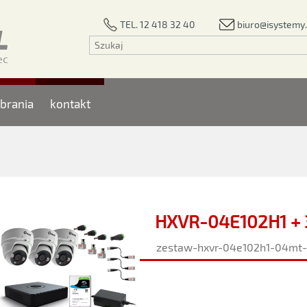
biuro@isystemy.
TEL. 12 418 32 40
brania
kontakt
HXVR-04E102H1 + 
zestaw-hxvr-04e102h1-04mt