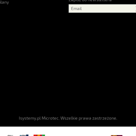
ilany
Isystemy.pl Microtec. Wszelkie prawa zastrzeżone.