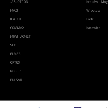
JABLOTRON
Kraków - Mog
MAZI
Wrocław
ICATCH
Łódź
COMMAX
Katowice
MIWI-URMET
SCOT
ELMES
OPTEX
ROGER
PULSAR