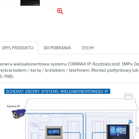
OPIS PRODUKTU
DO POBRANIA
CECHY
amera wieloabonentowa systemu COMMAX IP. Rozdzielczość 3MPx. Dot
ejścia kodem / kartą / brelokiem / telefonem. Montaż podtynkowy l
S-7NB).