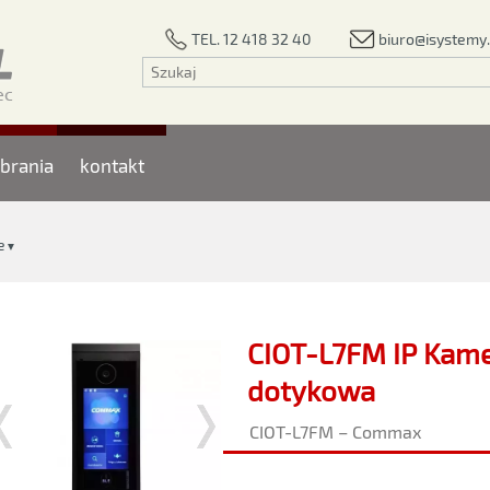
biuro@isystemy.
TEL. 12 418 32 40
brania
kontakt
e
▼
CIOT-L7FM IP Kam
dotykowa
CIOT-L7FM – Commax