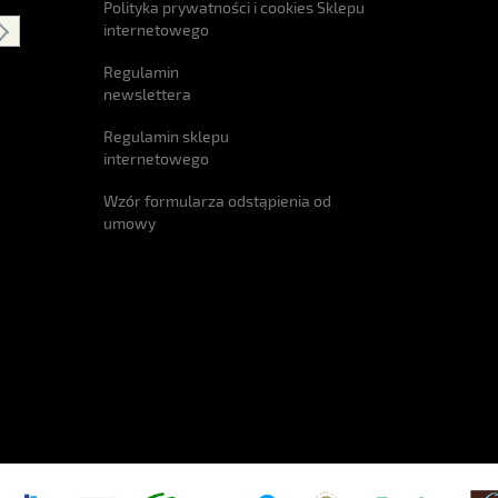
Polityka prywatności i cookies Sklepu
internetowego
Regulamin
newslettera
Regulamin sklepu
internetowego
Wzór formularza odstąpienia od
umowy