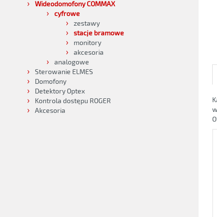
Wideodomofony COMMAX
cyfrowe
zestawy
stacje bramowe
monitory
akcesoria
analogowe
Sterowanie ELMES
Domofony
Detektory Optex
K
Kontrola dostępu ROGER
w
Akcesoria
O