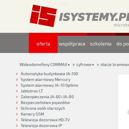
oferta
współpraca
szkolenia
do po
»
»
Wideodomofony COMMAX
cyfrowe
stacje bramow
▼
▼
Automatyka budynkowa JA-100
System alarmowy Mercury
System alarmowy JA-10 Optimo
Jablotron LT
Zabezpieczenia JA-60 i JA-80
Bezpieczeństwo pojazdów
Ochrona osób starszych
Kamery GSM
Telewizja dozorowa HD-TV
Telewizja dozorowa IP