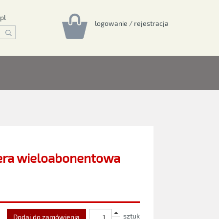
pl
logowanie / rejestracja
era wieloabonentowa
sztuk
Dodaj do zamówienia