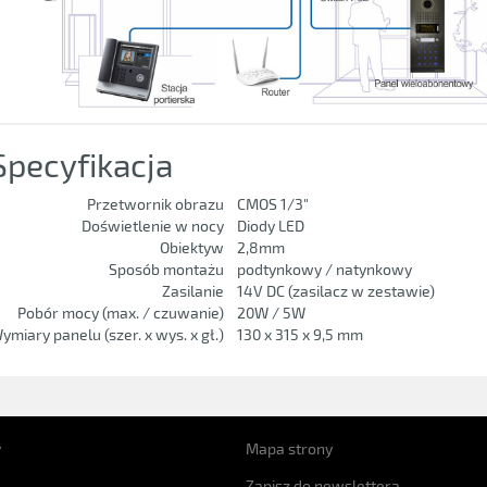
Specyfikacja
Przetwornik obrazu
CMOS 1/3"
Doświetlenie w nocy
Diody LED
Obiektyw
2,8mm
Sposób montażu
podtynkowy / natynkowy
Zasilanie
14V DC (zasilacz w zestawie)
Pobór mocy (max. / czuwanie)
20W / 5W
ymiary panelu (szer. x wys. x gł.)
130 x 315 x 9,5 mm
y
Mapa strony
Zapisz do newslettera