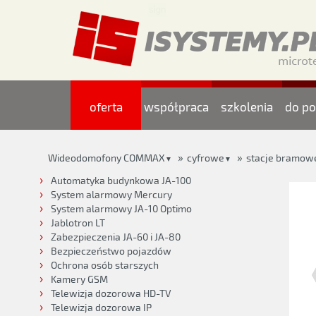
oferta
współpraca
szkolenia
do po
»
»
Wideodomofony COMMAX
cyfrowe
stacje bramow
▼
▼
Automatyka budynkowa JA-100
System alarmowy Mercury
System alarmowy JA-10 Optimo
Jablotron LT
Zabezpieczenia JA-60 i JA-80
Bezpieczeństwo pojazdów
Ochrona osób starszych
Kamery GSM
Telewizja dozorowa HD-TV
Telewizja dozorowa IP