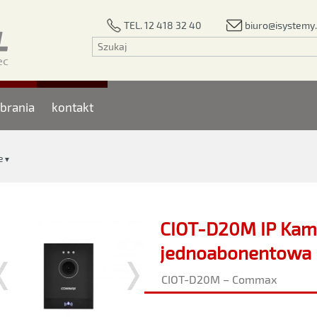
biuro@isystemy.
TEL. 12 418 32 40
brania
kontakt
e
▼
CIOT-D20M IP Kam
jednoabonentowa
CIOT-D20M – Commax