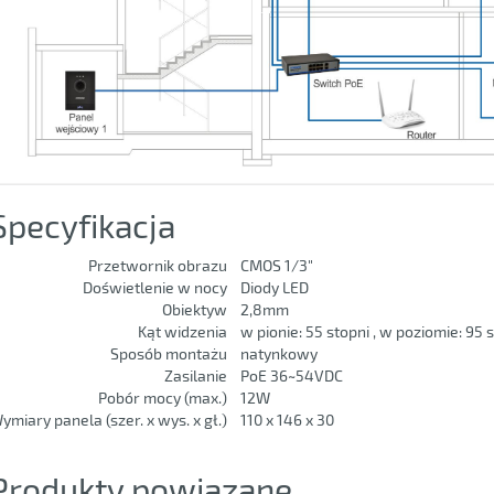
Specyfikacja
Przetwornik obrazu
CMOS 1/3"
Doświetlenie w nocy
Diody LED
Obiektyw
2,8mm
Kąt widzenia
w pionie: 55 stopni , w poziomie: 95 
Sposób montażu
natynkowy
Zasilanie
PoE 36~54VDC
Pobór mocy (max.)
12W
ymiary panela (szer. x wys. x gł.)
110 x 146 x 30
Produkty powiązane