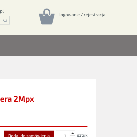
pl
logowanie / rejestracja
era 2Mpx
sztuk
Dodaj do zamówienia