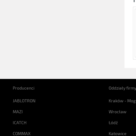
Producenci
Oddziały firm
JABLOTRON
Kraków - Mog
MAZI
Wrocław
ICATCH
Łódź
COMMAX
Katowice