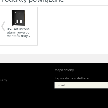
OS-14B Osłona
aluminiowa do
montażu naty...
y
Mapa strony
Zapisz do newslettera
ilany