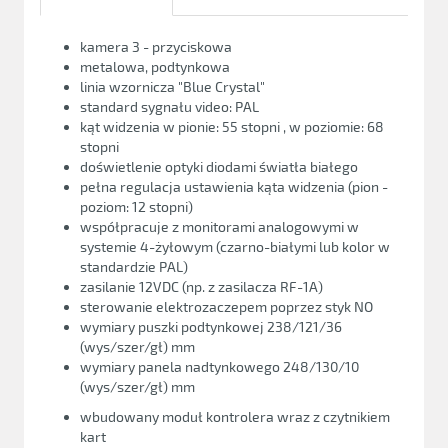
kamera 3 - przyciskowa
metalowa, podtynkowa
linia wzornicza "Blue Crystal"
standard sygnału video: PAL
kąt widzenia w pionie: 55 stopni , w poziomie: 68
stopni
doświetlenie optyki diodami światła białego
pełna regulacja ustawienia kąta widzenia (pion -
poziom: 12 stopni)
współpracuje z monitorami analogowymi w
systemie 4-żyłowym (czarno-białymi lub kolor w
standardzie PAL)
zasilanie 12VDC (np. z zasilacza RF-1A)
sterowanie elektrozaczepem poprzez styk NO
wymiary puszki podtynkowej 238/121/36
(wys/szer/gł) mm
wymiary panela nadtynkowego 248/130/10
(wys/szer/gł) mm
wbudowany moduł kontrolera wraz z czytnikiem
kart