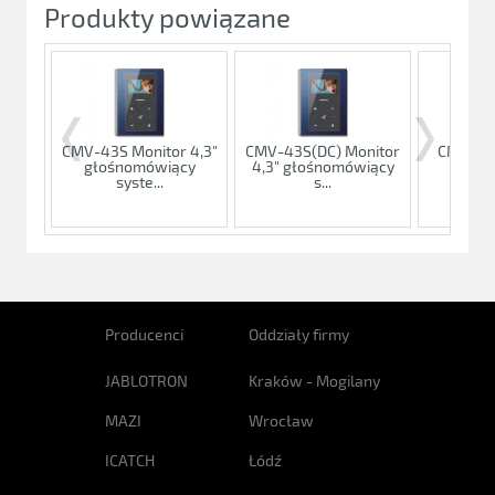
Produkty powiązane
CMV-43S Monitor 4,3"
CMV-43S(DC) Monitor
CMV-70S
głośnomówiący
4,3" głośnomówiący
głośn
syste...
s...
sys
Producenci
Oddziały firmy
JABLOTRON
Kraków - Mogilany
MAZI
Wrocław
ICATCH
Łódź