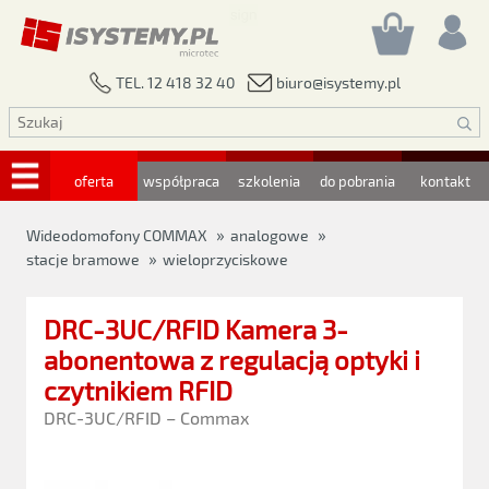
biuro@isystemy.pl
TEL. 12 418 32 40
oferta
współpraca
szkolenia
do pobrania
kontakt
»
»
Wideodomofony COMMAX
analogowe
»
stacje bramowe
wieloprzyciskowe
DRC-3UC/RFID Kamera 3-
abonentowa z regulacją optyki i
czytnikiem RFID
DRC-3UC/RFID – Commax