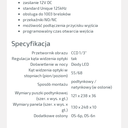
zasilanie 12V DC
standard Unique 125kHz
obsługa do 1003 breloków
przekaźniki NO/NC
możliwość podłączenia przycisku wyjścia
programowalny czas otwarcia wejścia
Specyfikacja
Przetwornik obrazu
CCD 1/3"
Regulacja kąta widzenia optyki
tak
Doświetlenie w nocy
Diody LED
Kąt widzenia optyki w
55/68
stopniach (pion/poziom)
podtynkowy /
Sposób montażu
natynkowy (w osłonie)
Wymiary puszki podtynkowej
121 x 238 x 36
(szer. x wys. x gł.)
Wymiary panela (szer. x wys. x
130 x 248 x 10
gł.)
Dodatkowe osłony
OS-6p, OS-6n