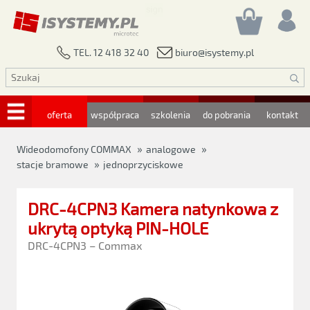
biuro@isystemy.pl
TEL. 12 418 32 40
oferta
współpraca
szkolenia
do pobrania
kontakt
»
»
Wideodomofony COMMAX
analogowe
»
stacje bramowe
jednoprzyciskowe
DRC-4CPN3 Kamera natynkowa z
ukrytą optyką PIN-HOLE
DRC-4CPN3 – Commax