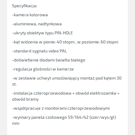
Specyfikacja:
-kamera kolorowa
-aluminiowa, nadtynkowa
-ukryty obiektyw typu PIN-HOLE
-kąt widzenia w pionie: 40 stopni , w poziomie: 60 stopni
-standard sygnału video PAL
-doświetlenie diodami światła białego
-regulacja głośności w kamerze
-w zestawie uchwyt umożliwiający montaż pod kątem 30
st.
-instalacja czteroprzewodowa + obwód elektrozamka +
obwód bramy
-współpracuje z monitorami czteroprzewodowymi
-wymiary panela czołowego 59/164/42 (szer/wys/gł)
mm