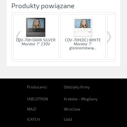
Produkty powiązane
CDV-70H DARK SILVER
CDV-70H(DC) WHITE
CDV-7
Monitor 7" 230V
Monitor 7"
Mon
głośnomówią...
głośn
Producenci
Oddziały firmy
JABLOTRON
Kraków - Mogilany
MAZI
Wrocław
ICATCH
Łódź