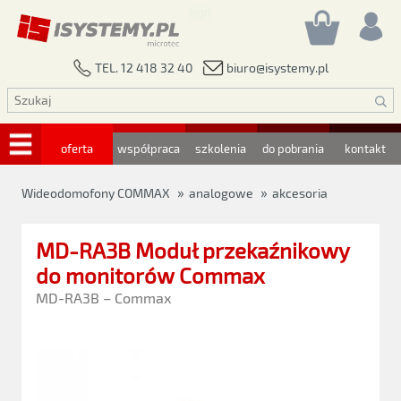
biuro@isystemy.pl
TEL. 12 418 32 40
oferta
współpraca
szkolenia
do pobrania
kontakt
»
»
Wideodomofony COMMAX
analogowe
akcesoria
MD-RA3B Moduł przekaźnikowy
do monitorów Commax
MD-RA3B – Commax