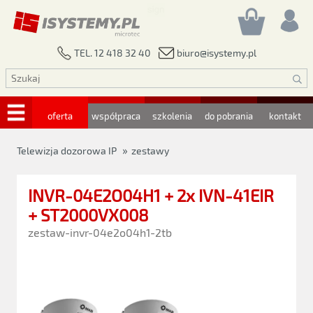
biuro@isystemy.pl
TEL. 12 418 32 40
oferta
współpraca
szkolenia
do pobrania
kontakt
»
Telewizja dozorowa IP
zestawy
INVR-04E2O04H1 + 2x IVN-41EIR
+ ST2000VX008
zestaw-invr-04e2o04h1-2tb