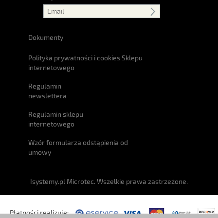
Dokumenty
Polityka prywatności i cookies Sklepu
internetowego
Regulamin
newslettera
Regulamin sklepu
internetowego
Wzór formularza odstąpienia od
umowy
Isystemy.pl Microtec. Wszelkie prawa zastrzeżone.
Płatności realizuje: