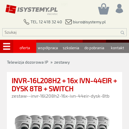
biuro@isystemy.pl
TEL. 12 418 32 40
oferta
współpraca
szkolenia
do pobrania
kontakt
»
Telewizja dozorowa IP
zestawy
INVR-16L208H2 + 16x IVN-44EIR +
DYSK 8TB + SWITCH
zestaw--invr-16l208h2-16x-ivn-44eir-dysk-8tb