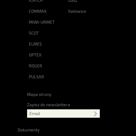
ICATCH
Łódź
COMMAX
Katowice
MIWI-URMET
SCOT
ELMES
OPTEX
ROGER
PULSAR
Mapa strony
Zapisz do newslettera
Dokumenty