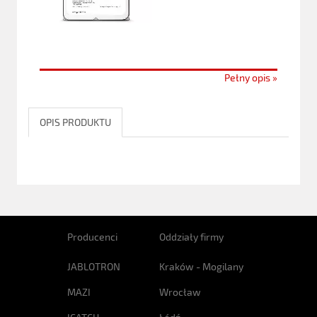
Pełny opis »
OPIS PRODUKTU
Producenci
Oddziały firmy
JABLOTRON
Kraków - Mogilany
MAZI
Wrocław