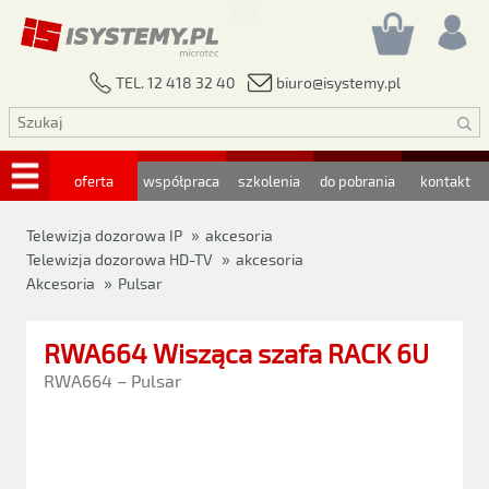
biuro@isystemy.pl
TEL. 12 418 32 40
oferta
współpraca
szkolenia
do pobrania
kontakt
»
Telewizja dozorowa IP
akcesoria
»
Telewizja dozorowa HD-TV
akcesoria
»
Akcesoria
Pulsar
RWA664 Wisząca szafa RACK 6U
RWA664 – Pulsar