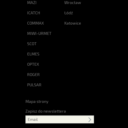
MAZI
Wrocław
ICATCH
Łódź
COMMAX
Katowice
MIWI-URMET
SCOT
ELMES
OPTEX
ROGER
PULSAR
Mapa strony
Zapisz do newslettera