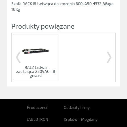
Szafa RACK 6U wisząca do złożenia 600x450 H372. Waga
18Kg
Produkty powiązane
RALZ Listwa
zasilająca 230VAC - 8
gniazd
Producenci
Oddziały firmy
JABLOTRON
Kraków - Mogilany