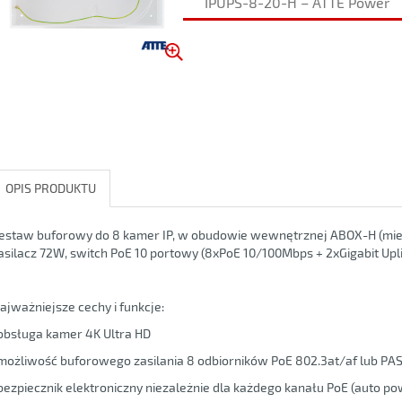
IPUPS-8-20-H – ATTE Power
OPIS PRODUKTU
estaw buforowy do 8 kamer IP, w obudowie wewnętrznej ABOX-H (miejs
asilacz 72W, switch PoE 10 portowy (8xPoE 10/100Mbps + 2xGigabit Upli
ajważniejsze cechy i funkcje:
obsługa kamer 4K Ultra HD
możliwość buforowego zasilania 8 odbiorników PoE 802.3at/af lub PA
bezpiecznik elektroniczny niezależnie dla każdego kanału PoE (auto po