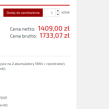
sztuk
Dodaj do zamówienia
1409,00 zł
Cena netto:
1733,07 zł
Cena brutto:
ce na 2 akumulatory 18Ah + rejestrator),
nk),
SSIVE
wrót)