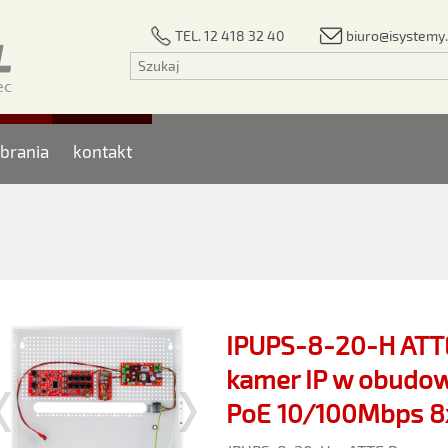
biuro@isystemy.
TEL. 12 418 32 40
brania
kontakt
IPUPS-8-20-H ATT
kamer IP w obudow
PoE 10/100Mbps 8x