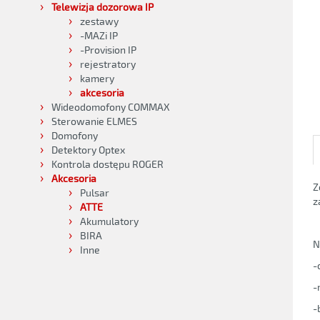
Telewizja dozorowa IP
zestawy
-MAZi IP
-Provision IP
rejestratory
kamery
akcesoria
Wideodomofony COMMAX
Sterowanie ELMES
Domofony
Detektory Optex
Kontrola dostępu ROGER
Akcesoria
Z
Pulsar
z
ATTE
Akumulatory
BIRA
N
Inne
-
-
-