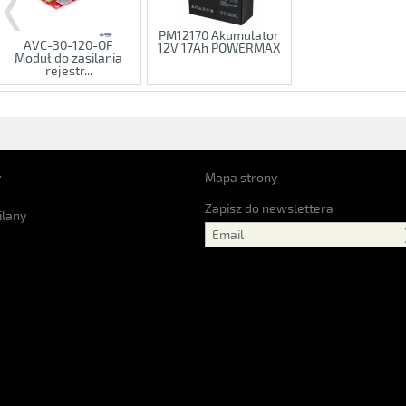
PM12170 Akumulator
AVC-30-120-OF
12V 17Ah POWERMAX
Moduł do zasilania
rejestr...
y
Mapa strony
Zapisz do newslettera
ilany