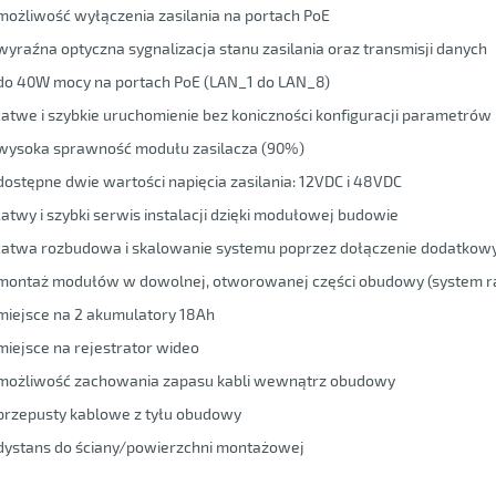
możliwość wyłączenia zasilania na portach PoE
wyraźna optyczna sygnalizacja stanu zasilania oraz transmisji danych
do 40W mocy na portach PoE (LAN_1 do LAN_8)
łatwe i szybkie uruchomienie bez koniczności konfiguracji parametrów
wysoka sprawność modułu zasilacza (90%)
dostępne dwie wartości napięcia zasilania: 12VDC i 48VDC
łatwy i szybki serwis instalacji dzięki modułowej budowie
łatwa rozbudowa i skalowanie systemu poprzez dołączenie dodatkowych 
montaż modułów w dowolnej, otworowanej części obudowy (system r
miejsce na 2 akumulatory 18Ah
miejsce na rejestrator wideo
możliwość zachowania zapasu kabli wewnątrz obudowy
przepusty kablowe z tyłu obudowy
dystans do ściany/powierzchni montażowej