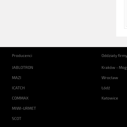
Producenci
Oddziały firm
JABLOTRON
Kraków - Mog
MAZI
Wrocław
ICATCH
Łódź
COMMAX
Katowice
MIWI-URMET
SCOT