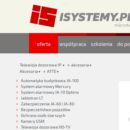
oferta
współpraca
szkolenia
do po
»
Telewizja dozorowa IP
akcesoria
▼
▼
»
Akcesoria
ATTE
▼
▼
Automatyka budynkowa JA-100
System alarmowy Mercury
System alarmowy JA-10 Optimo
Jablotron LT
Zabezpieczenia JA-60 i JA-80
Bezpieczeństwo pojazdów
Ochrona osób starszych
Kamery GSM
Telewizja dozorowa HD-TV