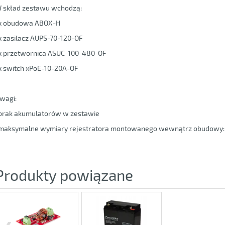
 skład zestawu wchodzą:
x obudowa ABOX-H
x zasilacz AUPS-70-120-OF
x przetwornica ASUC-100-480-OF
x switch xPoE-10-20A-OF
wagi:
brak akumulatorów w zestawie
maksymalne wymiary rejestratora montowanego wewnątrz obudowy
Produkty powiązane