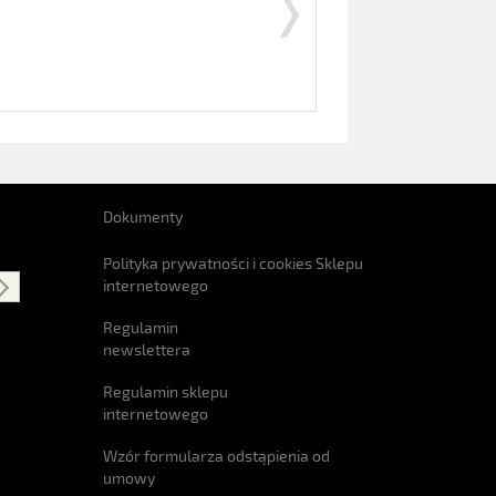
Dokumenty
Polityka prywatności i cookies Sklepu
internetowego
Regulamin
newslettera
Regulamin sklepu
internetowego
Wzór formularza odstąpienia od
umowy