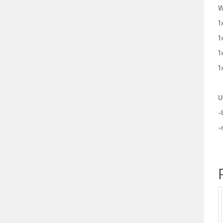
W
1
1
1
1
U
-
-