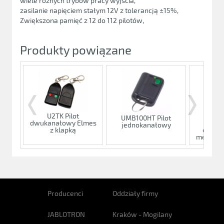
wiele różnych trybów pracy wyjścia,
zasilanie napięciem stałym 12V z tolerancją ±15%,
Zwiększona pamięć z 12 do 112 pilotów,
Produkty powiązane
U2TK Pilot
UMB100HT Pilot
U2
dwukanałowy Elmes
jednokanałowy
dwuka
z klapką
metalowe
Producenci
Oddziały firmy
JABLOTRON
Kraków - Mogilany