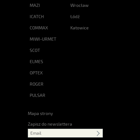
MAZI
Wrocław
ICATCH
Łódź
COMMAX
Katowice
MIWI-URMET
SCOT
ELMES
OPTEX
ROGER
PULSAR
Mapa strony
Zapisz do newslettera