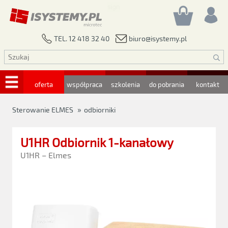
biuro@isystemy.pl
TEL. 12 418 32 40
oferta
współpraca
szkolenia
do pobrania
kontakt
»
Sterowanie ELMES
odbiorniki
U1HR Odbiornik 1-kanałowy
U1HR – Elmes