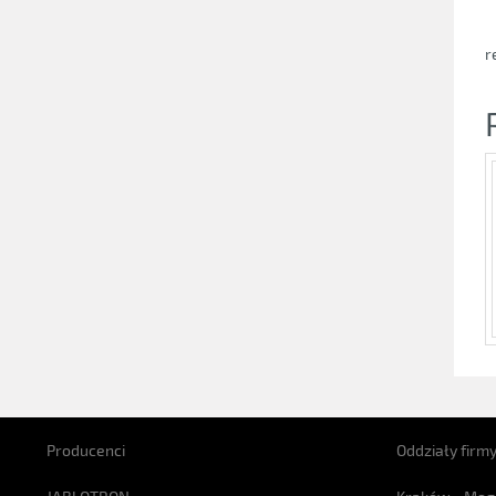
r
Producenci
Oddziały firm