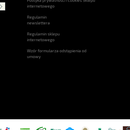
Polityka prywatności i cookies Sklepu
internetowego
Regulamin
newslettera
Regulamin sklepu
internetowego
Wzór formularza odstąpienia od
umowy