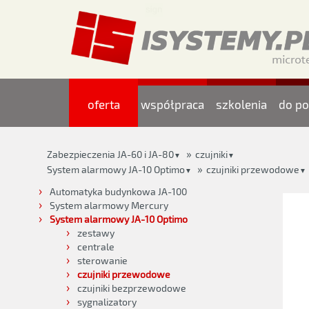
oferta
współpraca
szkolenia
do po
»
Zabezpieczenia JA-60 i JA-80
czujniki
▼
▼
»
System alarmowy JA-10 Optimo
czujniki przewodowe
▼
▼
Automatyka budynkowa JA-100
System alarmowy Mercury
System alarmowy JA-10 Optimo
zestawy
centrale
sterowanie
czujniki przewodowe
czujniki bezprzewodowe
sygnalizatory