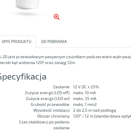
OPIS PRODUKTU
DO POBRANIA
S-20 jest przewodowym pasywnym czujnikiem podczerwieni wykrywając
zeroki kąt widzenia 120º oraz zasięg 12m.
Specyfikacja
Zasilanie
12 V DC ± 25%
Zużycie energii (LED off)
maks. 10 mA
Zużycie energii (LED on)
maks. 35 mA
Grubość przewodów
maks. 1 mm2
Wysokość instalacji
2 do 2,5 m nad podłogą
Obszar chroniony
120° / 12 m (standardowa opty
Czas stabilizacji po podaniu
zasilania