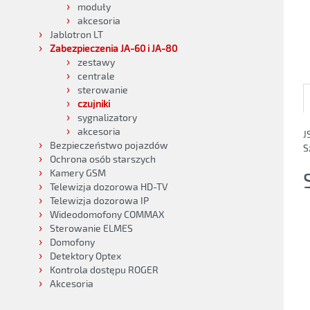
moduły
akcesoria
Jablotron LT
Zabezpieczenia JA-60 i JA-80
zestawy
centrale
sterowanie
czujniki
sygnalizatory
akcesoria
J
Bezpieczeństwo pojazdów
S
Ochrona osób starszych
Kamery GSM
Telewizja dozorowa HD-TV
Telewizja dozorowa IP
Wideodomofony COMMAX
Sterowanie ELMES
Domofony
Detektory Optex
Kontrola dostępu ROGER
Akcesoria