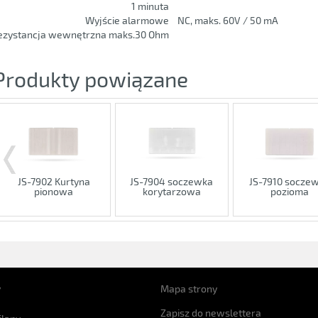
1 minuta
Wyjście alarmowe
NC, maks. 60V / 50 mA
ezystancja wewnętrzna maks.30 Ohm
Produkty powiązane
JS-7902 Kurtyna
JS-7904 soczewka
JS-7910 socze
pionowa
korytarzowa
pozioma
y
Mapa strony
Zapisz do newslettera