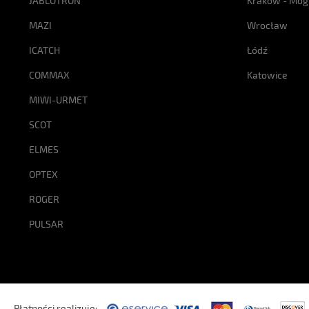
JABLOTRON
Kraków - Mog
MAZI
Wrocław
ICATCH
Łódź
COMMAX
Katowice
MIWI-URMET
SCOT
ELMES
OPTEX
ROGER
PULSAR
Płatności realizuje: