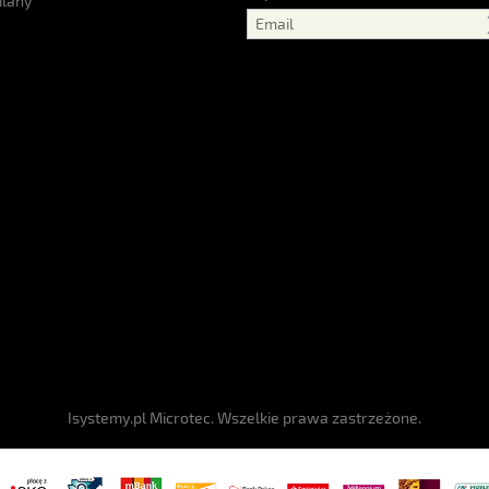
ilany
Isystemy.pl Microtec. Wszelkie prawa zastrzeżone.