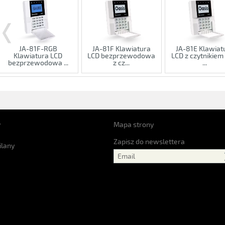
JA-81F-RGB
JA-81F Klawiatura
JA-81E Klawiat
Klawiatura LCD
LCD bezprzewodowa
LCD z czytnikiem
bezprzewodowa ...
z cz...
...
y
Mapa strony
Zapisz do newslettera
ilany