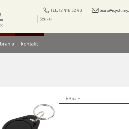
biuro@isystemy.
TEL. 12 418 32 40
brania
kontakt
BRS3 –