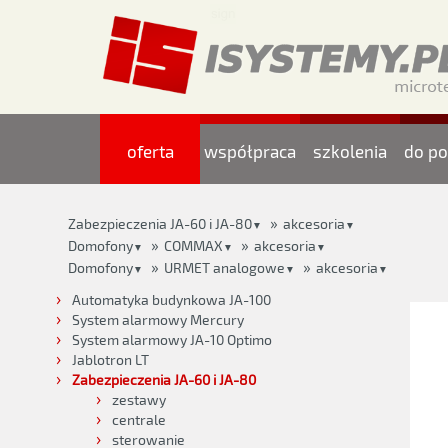
oferta
współpraca
szkolenia
do po
»
Zabezpieczenia JA-60 i JA-80
akcesoria
▼
▼
»
»
Domofony
COMMAX
akcesoria
▼
▼
▼
»
»
Domofony
URMET analogowe
akcesoria
▼
▼
▼
Automatyka budynkowa JA-100
System alarmowy Mercury
System alarmowy JA-10 Optimo
Jablotron LT
Zabezpieczenia JA-60 i JA-80
zestawy
centrale
sterowanie