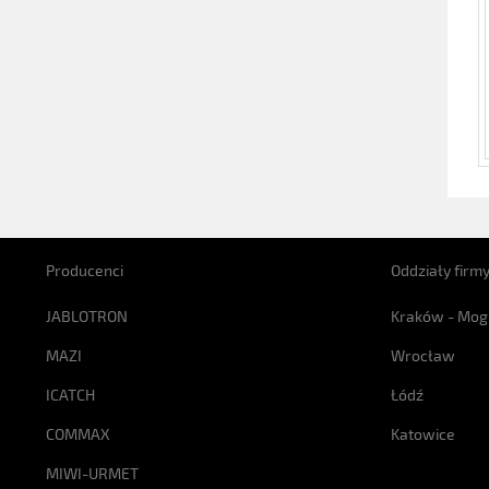
Producenci
Oddziały firm
JABLOTRON
Kraków - Mog
MAZI
Wrocław
ICATCH
Łódź
COMMAX
Katowice
MIWI-URMET