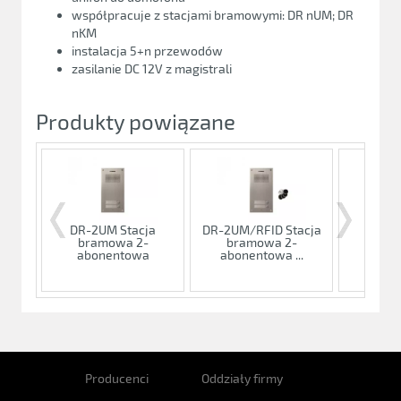
współpracuje z stacjami bramowymi: DR nUM; DR
nKM
instalacja 5+n przewodów
zasilanie DC 12V z magistrali
Produkty powiązane
DR-2UM Stacja
DR-2UM/RFID Stacja
DR-4U
bramowa 2-
bramowa 2-
bra
abonentowa
abonentowa ...
abo
Producenci
Oddziały firmy