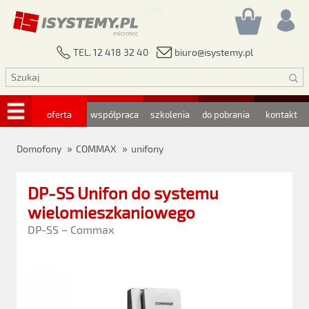
biuro@isystemy.pl
TEL. 12 418 32 40
oferta
współpraca
szkolenia
do pobrania
kontakt
»
»
Domofony
COMMAX
unifony
DP-SS Unifon do systemu
wielomieszkaniowego
DP-SS – Commax