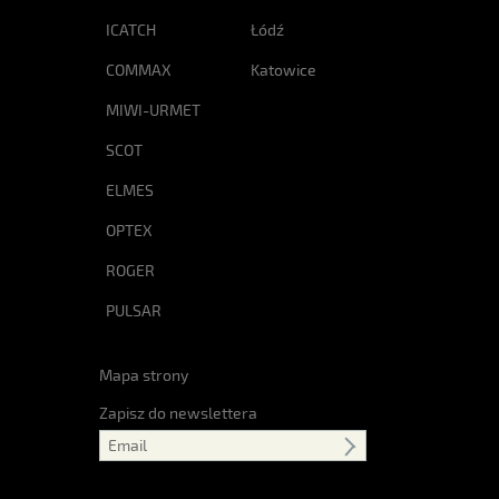
ICATCH
Łódź
COMMAX
Katowice
MIWI-URMET
SCOT
ELMES
OPTEX
ROGER
PULSAR
Mapa strony
Zapisz do newslettera