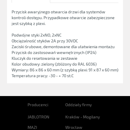
Przycisk awaryjnego otwarcia drzwi dla systemów
kontroli dostępu. Przypadkowe otwarcie zabezpieczone
jest szybką z plexi.
Podwójne styki 2xNO, 2xNC
Obciążalność styków 2A przy 30VDC
Zaciski śrubowe, demontowane dla ułatwienia montażu
Przycisk do zastosowań wewnętrznych (IP24)
Kluczyk do resetowania w zestawie
Kolor obudowy: zielony (zbliżony do RAL 6036)
Wymiary: 86 x 86 x 60 mm (z szybką plexi: 91 x 87 x 60 mm)
Temperatura pracy: -30 - + 70 st.C
Producenci
Oddziały firmy
JABLOTRON
Kraków - Mogilany
MAZI
Wrocław