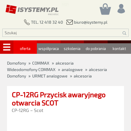
biuro@isystemy.pl
TEL. 12 418 32 40
oferta
współpraca
szkolenia
do pobrania
kontakt
»
»
Domofony
COMMAX
akcesoria
»
»
Wideodomofony COMMAX
analogowe
akcesoria
»
»
Domofony
URMET analogowe
akcesoria
CP-12RG Przycisk awaryjnego
otwarcia SCOT
CP-12RG – Scot