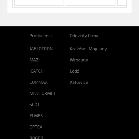
Producenci
Oddziały firmy
JABLOTRON
Kraków - Mogilany
MAZI
Wrocław
ICATCH
Łódź
COMMAX
Katowice
MIWI-URMET
SCOT
ELMES
OPTEX
ROGER