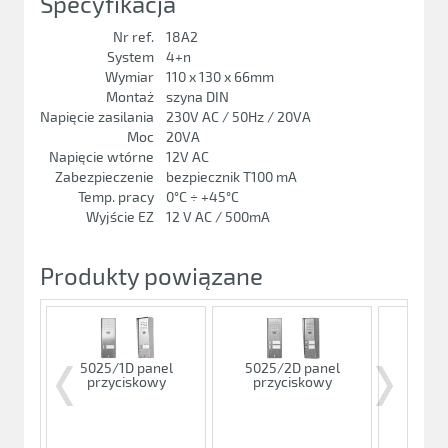
Specyfikacja
Nr ref.
18A2
System
4+n
Wymiar
110 x 130 x 66mm
Montaż
szyna DIN
Napięcie zasilania
230V AC / 50Hz / 20VA
Moc
20VA
Napięcie wtórne
12V AC
Zabezpieczenie
bezpiecznik T100 mA
Temp. pracy
0°C ÷ +45°C
Wyjście EZ
12 V AC / 500mA
Produkty powiązane
5025/1D panel
5025/2D panel
5025/
przyciskowy
przyciskowy
przy