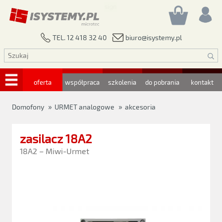
biuro@isystemy.pl
TEL. 12 418 32 40
oferta
współpraca
szkolenia
do pobrania
kontakt
»
»
Domofony
URMET analogowe
akcesoria
zasilacz 18A2
18A2 – Miwi-Urmet