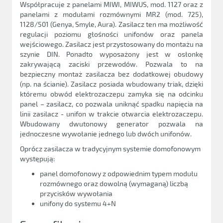
Współpracuje z panelami MIWI, MIWUS, mod. 1127 oraz z
panelami z modułami rozmównymi MR2 (mod. 725),
1128/501 (Genya, Smyle, Aura). Zasilacz ten ma możliwość
regulacji poziomu głośności unifonów oraz panela
wejściowego. Zasilacz jest przystosowany do montażu na
szynie DIN. Ponadto wyposażony jest w osłonkę
zakrywającą zaciski przewodów. Pozwala to na
bezpieczny montaż zasilacza bez dodatkowej obudowy
(np. na ścianie). Zasilacz posiada wbudowany triak, dzięki
któremu obwód elektrozaczepu zamyka się na odcinku
panel – zasilacz, co pozwala uniknąć spadku napięcia na
linii zasilacz - unifon w trakcie otwarcia elektrozaczepu.
Wbudowany dwutonowy generator pozwala na
jednoczesne wywołanie jednego lub dwóch unifonów.
Oprócz zasilacza w tradycyjnym systemie domofonowym
występują:
panel domofonowy z odpowiednim typem modułu
rozmównego oraz dowolną (wymaganą) liczbą
przycisków wywołania
unifony do systemu 4+N