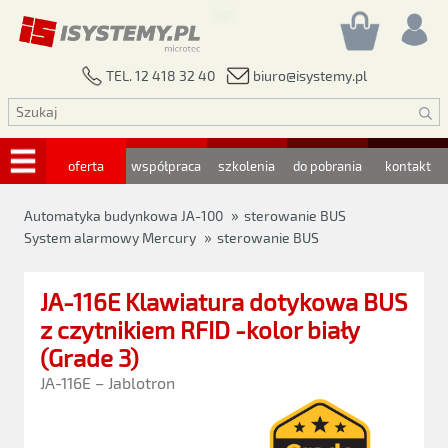
biuro@isystemy.pl
TEL. 12 418 32 40
oferta
współpraca
szkolenia
do pobrania
kontakt
»
Automatyka budynkowa JA-100
sterowanie BUS
»
System alarmowy Mercury
sterowanie BUS
JA-116E Klawiatura dotykowa BUS
z czytnikiem RFID -kolor biały
(Grade 3)
JA-116E – Jablotron