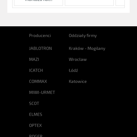
Producenci
Oddziały firmy
JABLOTRON
Kraków - Mogilany
MAZI
Wrocław
ICATCH
Łódź
COMMAX
Katowice
MIWI-URMET
SCOT
ELMES
OPTEX
ROGER