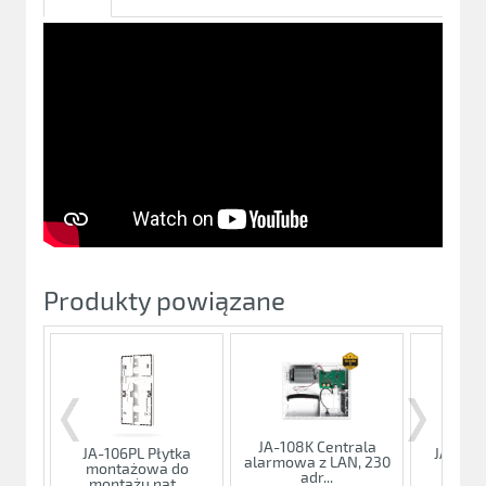
Produkty powiązane
JA-108K Centrala
JA-102K
JA-106PL Płytka
alarmowa z LAN, 230
alarm
montażowa do
adr...
Mer
montażu nat...