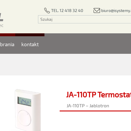
biuro@isystemy.
TEL. 12 418 32 40
brania
kontakt
JA-110TP Termosta
JA-110TP – Jablotron