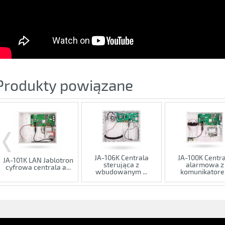
Produkty powiązane
JA-106K Centrala
JA-100K Centra
JA-101K LAN Jablotron
sterująca z
alarmowa z
cyfrowa centrala a...
wbudowanym ...
komunikatore.