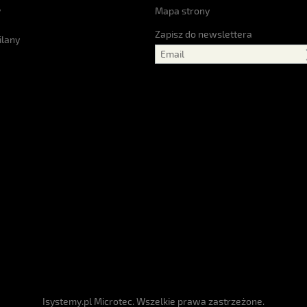
y
Mapa strony
Zapisz do newslettera
ilany
Isystemy.pl Microtec. Wszelkie prawa zastrzeżone.