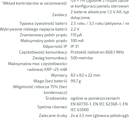
ȠS = 1% (zgodnie z rozporządze
*Wkład kontrolerów w sezonowość
w konfiguracji panelu sterowan
2 baterie alkaliczne 1,5 V AA, t
Zasilacz
dołączone.
Typowa żywotność baterii
2,5 roku / 3,5 roku (aktywna / 
Wykrywanie niskiego napięcia baterii
2,2 V
Znamionowy pobór prądu
110 µA
Maksymalny pobór prądu
100 mA
Odporność IP
IP 31
Częstotliwość komunikacji
Protokół Jablotron 868,1 MHz
Zasięg komunikacji
500 metrów
Maksymalna moc częstotliwości
radiowej ERP <25 mW
Wymiary
82 x 82 x 22 mm
Waga (bez baterii)
99,7 g
Wilgotność robocza 75% (bez
kondensacji)
Środowisko
ogólne w pomieszczeniach
EN 60730-1, EN IEC 62368-1, EN
Spełnia również
IEC 63000
Zalecane śruby
2x ø 3,5 mm (głowica półokrągł