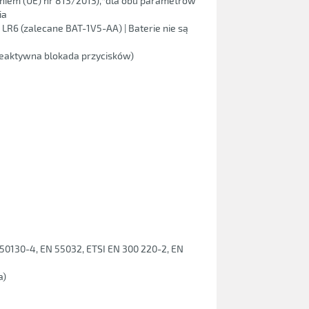
niem (UE) nr 813/2013),*dla obu parametrów
ia
yp LR6 (zalecane BAT-1V5-AA) | Baterie nie są
nieaktywna blokada przycisków)
 50130-4, EN 55032, ETSI EN 300 220-2, EN
a)