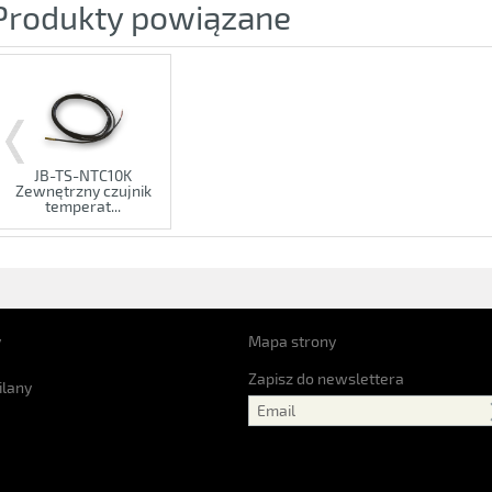
Produkty powiązane
JB-TS-NTC10K
Zewnętrzny czujnik
temperat...
y
Mapa strony
Zapisz do newslettera
ilany