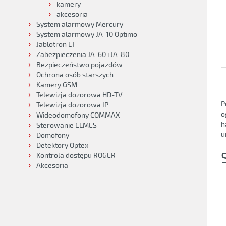
kamery
akcesoria
System alarmowy Mercury
System alarmowy JA-10 Optimo
Jablotron LT
Zabezpieczenia JA-60 i JA-80
Bezpieczeństwo pojazdów
Ochrona osób starszych
Kamery GSM
Telewizja dozorowa HD-TV
P
Telewizja dozorowa IP
o
Wideodomofony COMMAX
h
Sterowanie ELMES
u
Domofony
Detektory Optex
Kontrola dostępu ROGER
Akcesoria