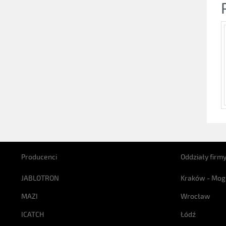
Producenci
Oddziały firm
JABLOTRON
Kraków - Mog
MAZI
Wrocław
ICATCH
Łódź