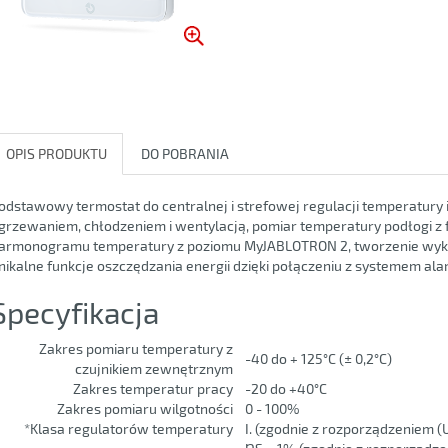
OPIS PRODUKTU
DO POBRANIA
odstawowy termostat do centralnej i strefowej regulacji temperatury 
grzewaniem, chłodzeniem i wentylacją, pomiar temperatury podłogi z 
armonogramu temperatury z poziomu MyJABLOTRON 2, tworzenie wykre
nikalne funkcje oszczędzania energii dzięki połączeniu z systemem a
Specyfikacja
Zakres pomiaru temperatury z
-40 do + 125°C (± 0,2°C)
czujnikiem zewnętrznym
Zakres temperatur pracy
-20 do +40°C
Zakres pomiaru wilgotności
0 - 100%
*Klasa regulatorów temperatury
I. (zgodnie z rozporządzeniem (