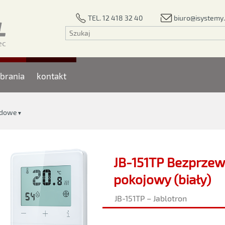
biuro@isystemy.
TEL. 12 418 32 40
brania
kontakt
odowe
▼
JB-151TP Bezprze
pokojowy (biały)
JB-151TP – Jablotron