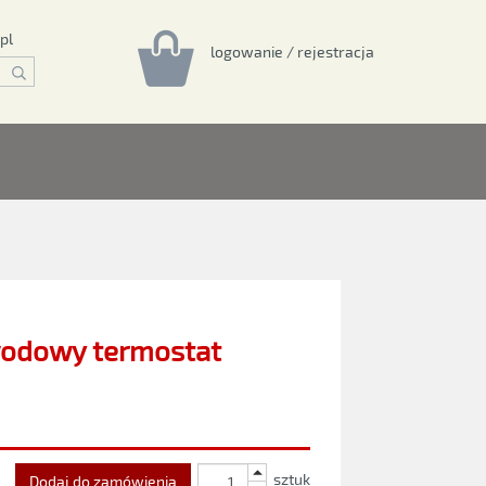
pl
logowanie / rejestracja
wodowy termostat
sztuk
Dodaj do zamówienia