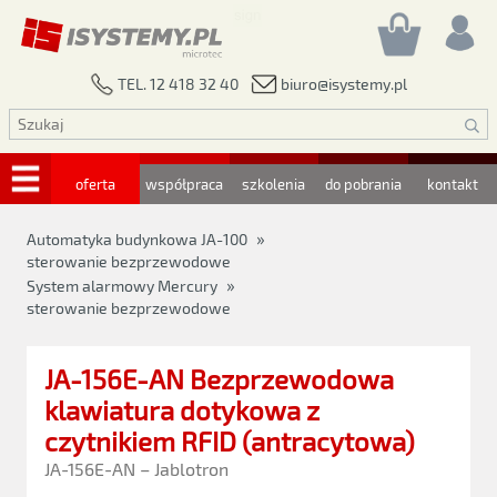
biuro@isystemy.pl
TEL. 12 418 32 40
oferta
współpraca
szkolenia
do pobrania
kontakt
»
Automatyka budynkowa JA-100
sterowanie bezprzewodowe
»
System alarmowy Mercury
sterowanie bezprzewodowe
JA-156E-AN Bezprzewodowa
klawiatura dotykowa z
czytnikiem RFID (antracytowa)
JA-156E-AN – Jablotron