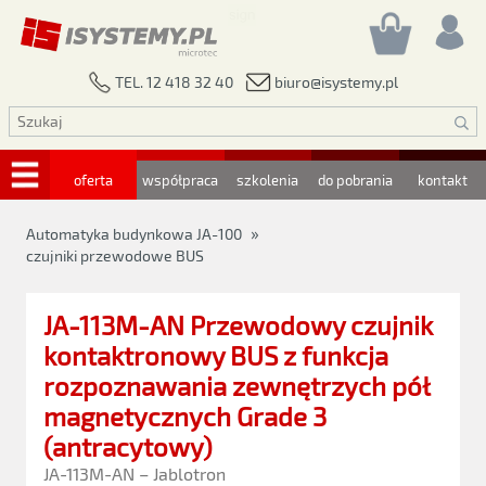
biuro@isystemy.pl
TEL. 12 418 32 40
oferta
współpraca
szkolenia
do pobrania
kontakt
»
Automatyka budynkowa JA-100
czujniki przewodowe BUS
JA-113M-AN Przewodowy czujnik
kontaktronowy BUS z funkcja
rozpoznawania zewnętrzych pół
magnetycznych Grade 3
(antracytowy)
JA-113M-AN – Jablotron