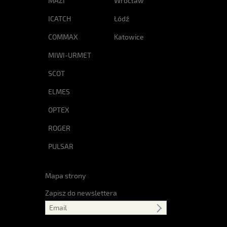
MAZI
Wrocław
ICATCH
Łódź
COMMAX
Katowice
MIWI-URMET
SCOT
ELMES
OPTEX
ROGER
PULSAR
Mapa strony
Zapisz do newslettera