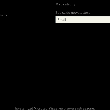
y
Mapa strony
Zapisz do newslettera
ilany
Isystemy.pl Microtec. Wszelkie prawa zastrzeżone.