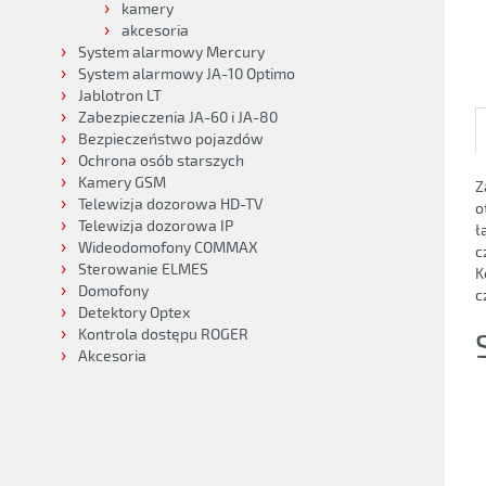
kamery
akcesoria
System alarmowy Mercury
System alarmowy JA-10 Optimo
Jablotron LT
Zabezpieczenia JA-60 i JA-80
Bezpieczeństwo pojazdów
Ochrona osób starszych
Kamery GSM
Z
Telewizja dozorowa HD-TV
o
Telewizja dozorowa IP
ł
Wideodomofony COMMAX
c
Sterowanie ELMES
K
Domofony
c
Detektory Optex
Kontrola dostępu ROGER
Akcesoria