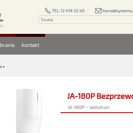
biuro@isystemy.
TEL. 12 418 32 40
brania
kontakt
we
▼
JA-180P Bezprzewo
JA-180P – Jablotron