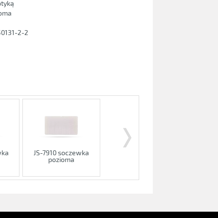
ptyką
ioma
50131-2-2
wka
JS-7910 soczewka
a
pozioma