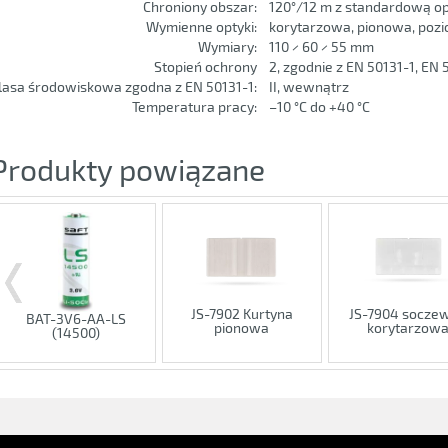
Chroniony obszar:
120°/12 m z standardową o
Wymienne optyki:
korytarzowa, pionowa, poz
Wymiary:
110 × 60 × 55 mm
Stopień ochrony
2, zgodnie z EN 50131-1, EN 
lasa środowiskowa zgodna z EN 50131-1:
II, wewnątrz
Temperatura pracy:
–10 °C do +40 °C
Produkty powiązane
JS-7902 Kurtyna
JS-7904 socze
BAT-3V6-AA-LS
pionowa
korytarzow
(14500)