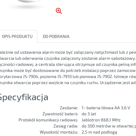
OPIS PRODUKTU
DO POBRANIA
ależnie od ustawienia alarm może być załączany natychmiast lub z p
twarcia lub oderwania czujnika załączony zostanie alarm sabotażowy
ączności radiowej, a centrala sterująca otrzymuje od czujnika pełną in
zujnika może być dostosowane do potrzeb instalacji poprzez zamocow
orytarzowa JS-7904, pozioma JS-7910 lub pionowa JS-7902. Istnieje 
zujnika otwarcia poprzez wejście na czujniku ruchu. Urządzenie jest a
Specyfikacja
Zasilanie:
1× bateria litowa AA 3,6 V
Żywotność baterii:
do 3 lat
Protokół komunikacji radiowej:
Jablotron 868,1 MHz
Zasięg radia:
do 300 metrów w otwartej p
Wysokość montażu:
2,5 m nad podłogą