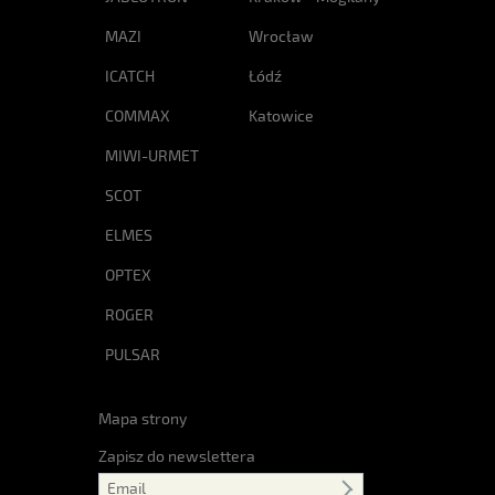
MAZI
Wrocław
ICATCH
Łódź
COMMAX
Katowice
MIWI-URMET
SCOT
ELMES
OPTEX
ROGER
PULSAR
Mapa strony
Zapisz do newslettera