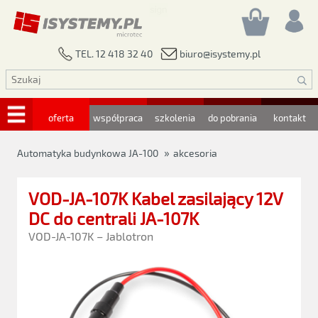
biuro@isystemy.pl
TEL. 12 418 32 40
oferta
współpraca
szkolenia
do pobrania
kontakt
»
Automatyka budynkowa JA-100
akcesoria
VOD-JA-107K Kabel zasilający 12V
DC do centrali JA-107K
VOD-JA-107K – Jablotron