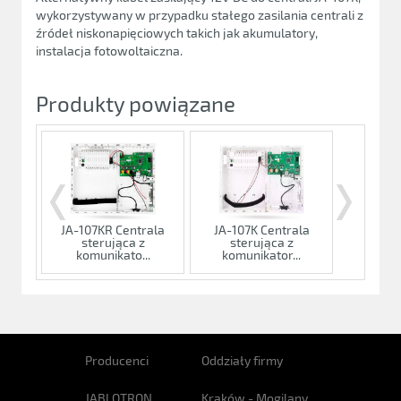
wykorzystywany w przypadku stałego zasilania centrali z
źródeł niskonapięciowych takich jak akumulatory,
instalacja fotowoltaiczna.
Produkty powiązane
JA-107KR Centrala
JA-107K Centrala
sterująca z
sterująca z
komunikato...
komunikator...
Producenci
Oddziały firmy
JABLOTRON
Kraków - Mogilany