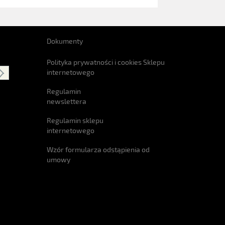
Dokumenty
Polityka prywatności i cookies Sklepu
internetowego
Regulamin
newslettera
Regulamin sklepu
internetowego
Wzór formularza odstąpienia od
umowy