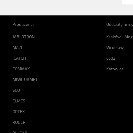
Producenci
Oddziały firm
JABLOTRON
Kraków - Mog
MAZI
Wrocław
ICATCH
Łódź
COMMAX
Katowice
MIWI-URMET
SCOT
ELMES
OPTEX
ROGER
PULSAR