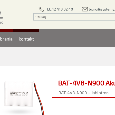
biuro@isystemy.
TEL. 12 418 32 40
brania
kontakt
BAT-4V8-N900 Aku
BAT-4V8-N900 – Jablotron