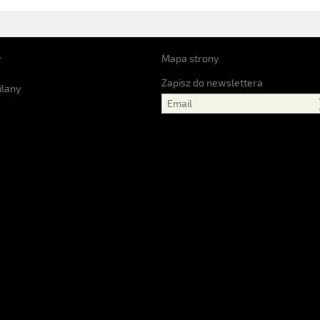
y
Mapa strony
Zapisz do newslettera
ilany