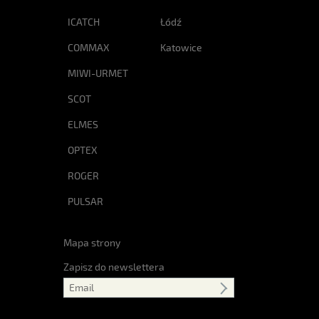
ICATCH
Łódź
COMMAX
Katowice
MIWI-URMET
SCOT
ELMES
OPTEX
ROGER
PULSAR
Mapa strony
Zapisz do newslettera