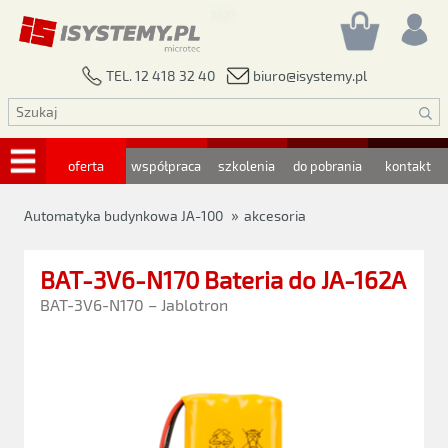
biuro@isystemy.pl
TEL. 12 418 32 40
oferta
współpraca
szkolenia
do pobrania
kontakt
»
Automatyka budynkowa JA-100
akcesoria
BAT-3V6-N170 Bateria do JA-162A
BAT-3V6-N170 – Jablotron