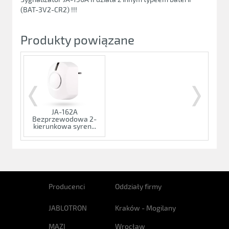
(BAT-3V2-CR2) !!!
Produkty powiązane
JA-162A
Bezprzewodowa 2-
kierunkowa syren...
Producenci
Oddziały firmy
JABLOTRON
Kraków - Mogilany
MAZI
Wrocław