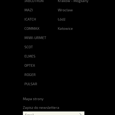
JABLOTRON
Kraków - Mogilany
MAZI
Wrocław
ICATCH
Łódź
COMMAX
Katowice
MIWI-URMET
SCOT
ELMES
OPTEX
ROGER
PULSAR
Mapa strony
Zapisz do newslettera