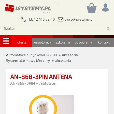
biuro@isystemy.pl
TEL. 12 418 32 40
oferta
współpraca
szkolenia
do pobrania
kontakt
»
Automatyka budynkowa JA-100
akcesoria
»
System alarmowy Mercury
akcesoria
AN-868-3PIN ANTENA
AN-868-3PIN – Jablotron