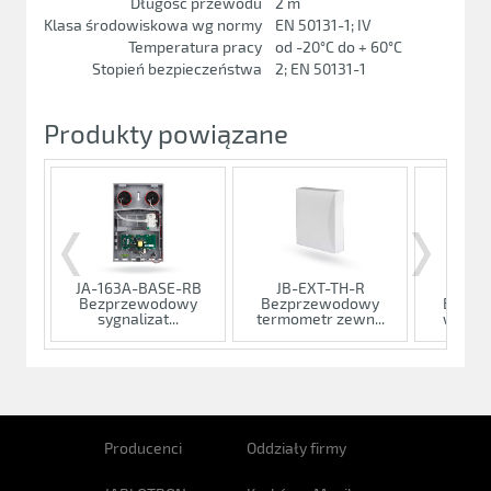
Długość przewodu
2 m
Klasa środowiskowa wg normy
EN 50131-1; IV
Temperatura pracy
od -20°C do + 60°C
Stopień bezpieczeństwa
2; EN 50131-1
Produkty powiązane
JA-163A-BASE-RB
JB-EXT-TH-R
AC-
Bezprzewodowy
Bezprzewodowy
Bezpr
sygnalizat...
termometr zewn...
wielofu
Producenci
Oddziały firmy