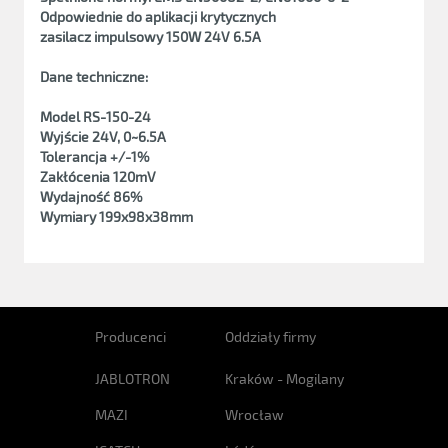
Odpowiednie do aplikacji krytycznych
zasilacz impulsowy 150W 24V 6.5A
Dane techniczne:
Model RS-150-24
Wyjście 24V, 0~6.5A
Tolerancja +/-1%
Zakłócenia 120mV
Wydajność 86%
Wymiary 199x98x38mm
Producenci
Oddziały firmy
JABLOTRON
Kraków - Mogilany
MAZI
Wrocław