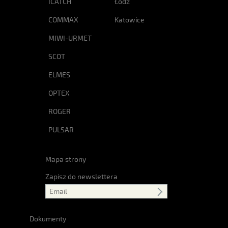
ICATCH
Łódź
COMMAX
Katowice
MIWI-URMET
SCOT
ELMES
OPTEX
ROGER
PULSAR
Mapa strony
Zapisz do newslettera
Dokumenty