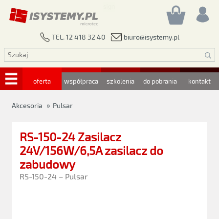
biuro@isystemy.pl
TEL. 12 418 32 40
oferta
współpraca
szkolenia
do pobrania
kontakt
»
Akcesoria
Pulsar
RS-150-24 Zasilacz
24V/156W/6,5A zasilacz do
zabudowy
RS-150-24 – Pulsar