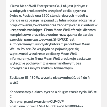
Firma Mean Well Enterprises Co., Ltd. jest jednym z
wiodących producentów urządzeń zasilających na
świecie. Posiada ona 5500 standardowych modeli w
ofercie oraz bazuje na ponad 35 letnim doświadczeniu w
projektowaniu, tworzeniu oraz zaopatrywaniu klientów w
urządzenia zasilające. Firma Mean Well oferuje klientom
kompleksowe oraz niezawodne rozwiązania do bardzo
szerokiej gamy zastosowań. SHEMECK jest
autoryzowanym subdystrybutorem produktów Mean
Well w Polsce. Ze względu na pojawiające się
wątpliwości w zakresie zasilaczy Mean Well,
informujemy, że firma Mean Well produkuje zasilacze
wyłącznie pod swoim znakiem handlowym, bez
powiązania z innymi znakami towarowymi.
Zasilacze 15 -150 W, wysoka niezawodność, od 1 do 4
wyjść
Kondensatory elektrolityczne o długim czasie życia 105 st.
C
Ochrona: przed zwarciem/OLP/OVP
Spełnione normy: EMS EN50082-2/EN61000-6-2