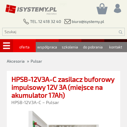
biuro@isystemy.pl
TEL. 12 418 32 40
oferta
współpraca
szkolenia
do pobrania
kontakt
»
Akcesoria
Pulsar
HPSB-12V3A-C zasilacz buforowy
impulsowy 12V 3A (miejsce na
akumulator 17Ah)
HPSB-12V3A-C – Pulsar