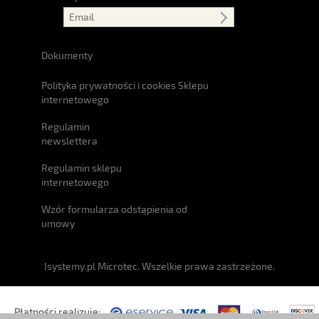
Dokumenty
Polityka prywatności i cookies Sklepu
internetowego
Regulamin
newslettera
Regulamin sklepu
internetowego
Wzór formularza odstąpienia od
umowy
Isystemy.pl Microtec. Wszelkie prawa zastrzeżone.
Płatności realizuje: