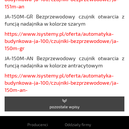
151m-an
JA-150M-GR Bezprzewodowy czujnik otwarcia z
funcją nadajnika w kolorze szarym
https://www.isystemy.pl/oferta/automatyka-
budynkowa-ja-100/czujniki-bezprzewodowe/ja-
150m-gr
JA-150M-AN Bezprzewodowy czujnik otwarcia z
funcją nadajnika w kolorze antracytowym
https://www.isystemy.pl/oferta/automatyka-
budynkowa-ja-100/czujniki-bezprzewodowe/ja-
150m-an-
pozostałe wpisy
Producenci
Oddziały firmy