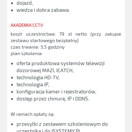
dojazd,
wiedza i dobra zabawa.
AKADEMIA CCTV
koszt uczestnictwa: 79 zł netto (przy zakupie
zestawu startowego bezpłatny)
czas trwania: 3,5 godziny
plan szkolenia:
oferta produktowa systemów telewizji
dozorowej MAZI, ICATCH,
technologia HD-TV,
technologia IP,
konfiguracja kamer i rejestratorów,
dostęp przez chmurę, IP i DDNS.
W ramach opłaty są:
przesyłki z zestawem szkoleniowym do
uczestnika i do ISYSTEMY.PL,