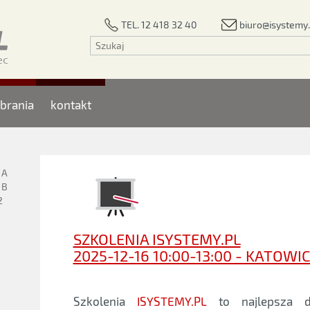
biuro@isystemy.
TEL. 12 418 32 40
brania
kontakt
1A
1B
2
SZKOLENIA ISYSTEMY.PL
2025-12-16 10:00-13:00 - KATOWI
Szkolenia
ISYSTEMY.PL
to najlepsza d