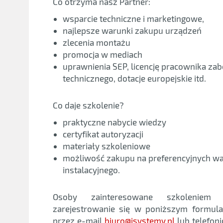
Co otrzyma nasz Partner:
wsparcie techniczne i marketingowe,
najlepsze warunki zakupu urządzeń
zlecenia montażu
promocja w mediach
uprawnienia SEP, licencję pracownika zab
technicznego, dotacje europejskie itd.
Co daje szkolenie?
praktyczne nabycie wiedzy
certyfikat autoryzacji
materiały szkoleniowe
możliwość zakupu na preferencyjnych w
instalacyjnego.
Osoby zainteresowane szkolenie
zarejestrowanie się w poniższym formul
przez e-mail
biuro@isystemy.pl
lub telefon