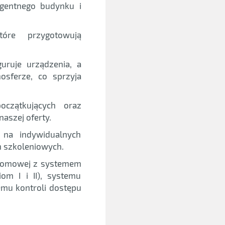
igentnego budynku i
tóre przygotowują
uruje urządzenia, a
sferze, co sprzyja
czątkujących oraz
aszej oferty.
na indywidualnych
h szkoleniowych.
 domowej z systemem
om I i II), systemu
emu kontroli dostępu