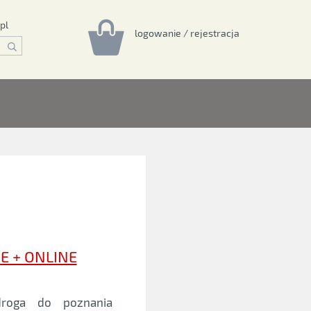
pl
logowanie / rejestracja
CE + ONLINE
roga do poznania