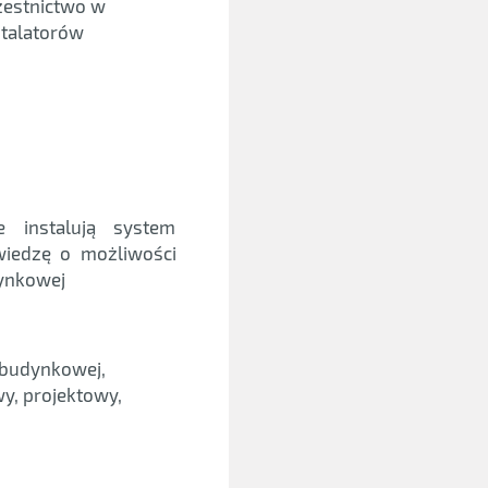
zestnictwo w
stalatorów
e instalują system
iedzę o możliwości
ynkowej
 budynkowej,
wy, projektowy,