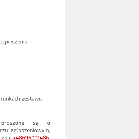
ezpieczenia
arunkach zestawu
m proszone są o
arzu zgłoszeniowym,
icznie
+48696001486
.