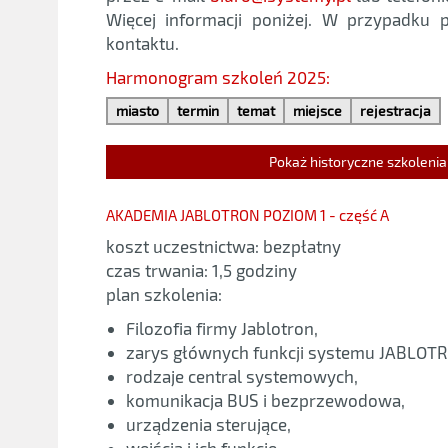
Więcej informacji poniżej. W przypadku
kontaktu.
Harmonogram szkoleń 2025:
miasto
termin
temat
miejsce
rejestracja
Pokaż historyczne szkolenia
AKADEMIA JABLOTRON POZIOM 1 - część A
koszt uczestnictwa: bezpłatny
czas trwania: 1,5 godziny
plan szkolenia:
Filozofia firmy Jablotron,
zarys głównych funkcji systemu JABLOTR
rodzaje central systemowych,
komunikacja BUS i bezprzewodowa,
urządzenia sterujące,
wejścia i ich funkcje,