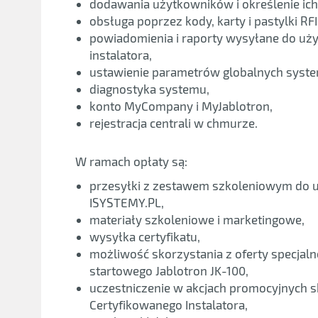
dodawania użytkowników i określenie ich
obsługa poprzez kody, karty i pastylki RFI
powiadomienia i raporty wysyłane do uż
instalatora,
ustawienie parametrów globalnych syst
diagnostyka systemu,
konto MyCompany i MyJablotron,
rejestracja centrali w chmurze.
W ramach opłaty są:
przesyłki z zestawem szkoleniowym do uc
ISYSTEMY.PL,
materiały szkoleniowe i marketingowe,
wysyłka certyfikatu,
możliwość skorzystania z oferty specjal
startowego Jablotron JK-100,
uczestniczenie w akcjach promocyjnych 
Certyfikowanego Instalatora,