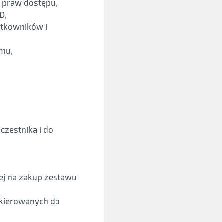
 praw dostępu,
D,
ytkowników i
emu,
zestnika i do
nej na zakup zestawu
skierowanych do