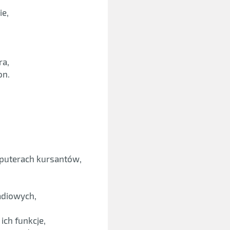
ie,
ra,
on.
mputerach kursantów,
adiowych,
ch funkcje,