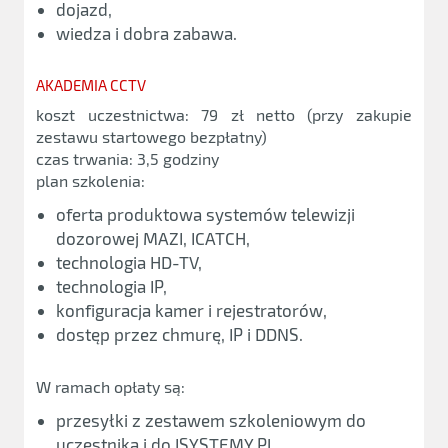
dojazd,
wiedza i dobra zabawa.
AKADEMIA CCTV
koszt uczestnictwa: 79 zł netto (przy zakupie
zestawu startowego bezpłatny)
czas trwania: 3,5 godziny
plan szkolenia:
oferta produktowa systemów telewizji
dozorowej MAZI, ICATCH,
technologia HD-TV,
technologia IP,
konfiguracja kamer i rejestratorów,
dostęp przez chmurę, IP i DDNS.
W ramach opłaty są:
przesyłki z zestawem szkoleniowym do
uczestnika i do ISYSTEMY.PL,