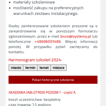
materiały szkoleniowe
możliwość zakupu na preferencyjnych
warunkach zestawu instalacyjnego.
Osoby zainteresowane szkoleniem proszone są o
zarejestrowanie się w poniższym formularzu
zgłoszeniowym, przez e-mail
biuro@isystemy.pl
lub
telefonicznie
+48696001486
. Więcej informacji
poniżej. W przypadku pytań zachęcamy do
kontaktu.
Harmonogram szkoleń 2024:
miasto
termin
temat
miejsce
Pokaż historyczne szkolenia
AKADEMIA JABLOTRON POZIOM 1 - część A
koszt uczestnictwa: bezpłatny
czas trwania: 1,5 godziny