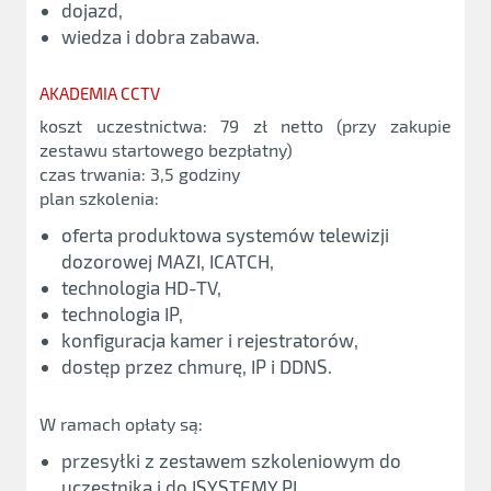
dojazd,
wiedza i dobra zabawa.
AKADEMIA CCTV
koszt uczestnictwa: 79 zł netto (przy zakupie
zestawu startowego bezpłatny)
czas trwania: 3,5 godziny
plan szkolenia:
oferta produktowa systemów telewizji
dozorowej MAZI, ICATCH,
technologia HD-TV,
technologia IP,
konfiguracja kamer i rejestratorów,
dostęp przez chmurę, IP i DDNS.
W ramach opłaty są:
przesyłki z zestawem szkoleniowym do
uczestnika i do ISYSTEMY.PL,