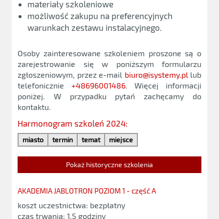
materiały szkoleniowe
możliwość zakupu na preferencyjnych
warunkach zestawu instalacyjnego.
Osoby zainteresowane szkoleniem proszone są o
zarejestrowanie się w poniższym formularzu
zgłoszeniowym, przez e-mail
biuro@isystemy.pl
lub
telefonicznie
+48696001486
. Więcej informacji
poniżej. W przypadku pytań zachęcamy do
kontaktu.
Harmonogram szkoleń 2024:
miasto
termin
temat
miejsce
Pokaż historyczne szkolenia
AKADEMIA JABLOTRON POZIOM 1 - część A
koszt uczestnictwa: bezpłatny
czas trwania: 1,5 godziny