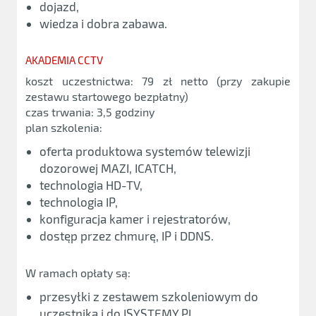
dojazd,
wiedza i dobra zabawa.
AKADEMIA CCTV
koszt uczestnictwa: 79 zł netto (przy zakupie
zestawu startowego bezpłatny)
czas trwania: 3,5 godziny
plan szkolenia:
oferta produktowa systemów telewizji
dozorowej MAZI, ICATCH,
technologia HD-TV,
technologia IP,
konfiguracja kamer i rejestratorów,
dostęp przez chmurę, IP i DDNS.
W ramach opłaty są:
przesyłki z zestawem szkoleniowym do
uczestnika i do ISYSTEMY.PL,