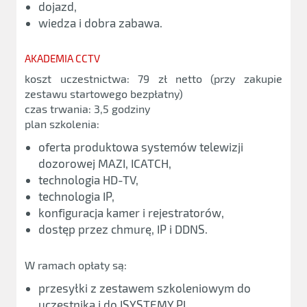
dojazd,
wiedza i dobra zabawa.
AKADEMIA CCTV
koszt uczestnictwa: 79 zł netto (przy zakupie
zestawu startowego bezpłatny)
czas trwania: 3,5 godziny
plan szkolenia:
oferta produktowa systemów telewizji
dozorowej MAZI, ICATCH,
technologia HD-TV,
technologia IP,
konfiguracja kamer i rejestratorów,
dostęp przez chmurę, IP i DDNS.
W ramach opłaty są:
przesyłki z zestawem szkoleniowym do
uczestnika i do ISYSTEMY.PL,