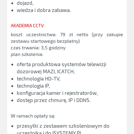
dojazd,
wiedza i dobra zabawa.
AKADEMIA CCTV
koszt uczestnictwa: 79 zł netto (przy zakupie
zestawu startowego bezpłatny)
czas trwania: 3,5 godziny
plan szkolenia:
oferta produktowa systemów telewizji
dozorowej MAZI, ICATCH,
technologia HD-TV,
technologia IP,
konfiguracja kamer i rejestratorów,
dostęp przez chmurę, IP i DDNS.
W ramach opłaty są:
przesyłki z zestawem szkoleniowym do
uczestnika i do ISYSTEMY.PL,