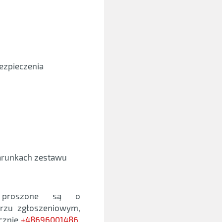
ezpieczenia
arunkach zestawu
m proszone są o
arzu zgłoszeniowym,
icznie
+48696001486
.