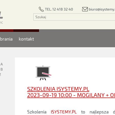
biuro@isystemy.
TEL. 12 418 32 40
brania
kontakt
1A
1B
2
SZKOLENIA ISYSTEMY.PL
2023-09-19 10:00 - MOGILANY + 
Szkolenia
ISYSTEMY.PL
to najlepsza d