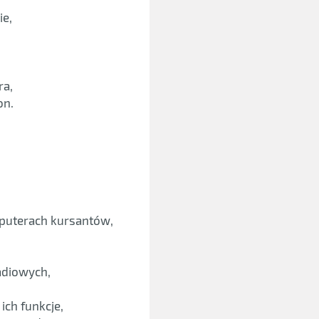
ie,
ra,
on.
mputerach kursantów,
adiowych,
ch funkcje,