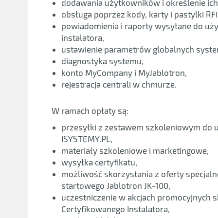
dodawania użytkowników i określenie ich
obsługa poprzez kody, karty i pastylki RFI
powiadomienia i raporty wysyłane do uż
instalatora,
ustawienie parametrów globalnych syst
diagnostyka systemu,
konto MyCompany i MyJablotron,
rejestracja centrali w chmurze.
W ramach opłaty są:
przesyłki z zestawem szkoleniowym do uc
ISYSTEMY.PL,
materiały szkoleniowe i marketingowe,
wysyłka certyfikatu,
możliwość skorzystania z oferty specjal
startowego Jablotron JK-100,
uczestniczenie w akcjach promocyjnych 
Certyfikowanego Instalatora,