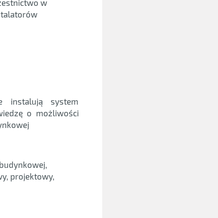
zestnictwo w
stalatorów
e instalują system
iedzę o możliwości
ynkowej
 budynkowej,
wy, projektowy,