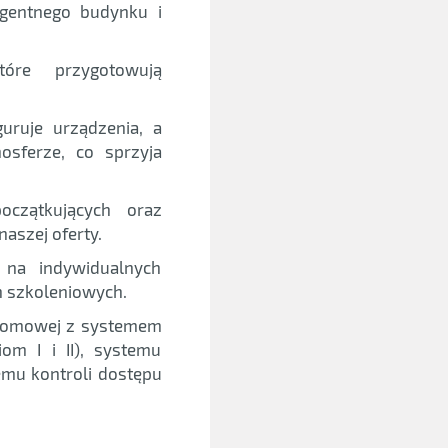
igentnego budynku i
tóre przygotowują
uruje urządzenia, a
sferze, co sprzyja
czątkujących oraz
aszej oferty.
na indywidualnych
h szkoleniowych.
 domowej z systemem
om I i II), systemu
emu kontroli dostępu