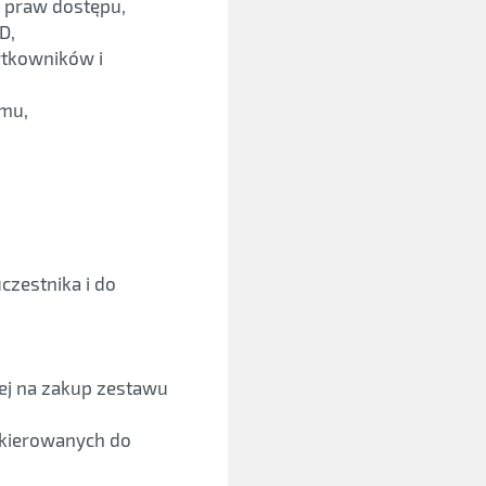
 praw dostępu,
D,
ytkowników i
emu,
zestnika i do
nej na zakup zestawu
skierowanych do