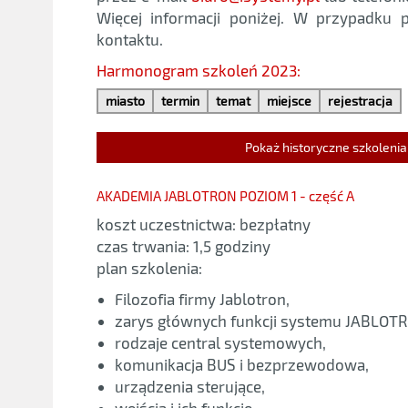
Więcej informacji poniżej. W przypadku
kontaktu.
Harmonogram szkoleń 2023:
miasto
termin
temat
miejsce
rejestracja
Pokaż historyczne szkolenia
AKADEMIA JABLOTRON POZIOM 1 - część A
koszt uczestnictwa: bezpłatny
czas trwania: 1,5 godziny
plan szkolenia:
Filozofia firmy Jablotron,
zarys głównych funkcji systemu JABLOTR
rodzaje central systemowych,
komunikacja BUS i bezprzewodowa,
urządzenia sterujące,
wejścia i ich funkcje,