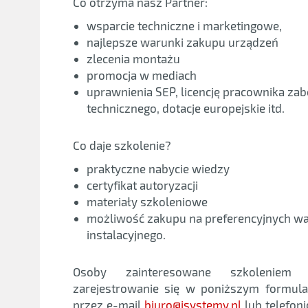
Co otrzyma nasz Partner:
wsparcie techniczne i marketingowe,
najlepsze warunki zakupu urządzeń
zlecenia montażu
promocja w mediach
uprawnienia SEP, licencję pracownika zab
technicznego, dotacje europejskie itd.
Co daje szkolenie?
praktyczne nabycie wiedzy
certyfikat autoryzacji
materiały szkoleniowe
możliwość zakupu na preferencyjnych w
instalacyjnego.
Osoby zainteresowane szkolenie
zarejestrowanie się w poniższym formul
przez e-mail
biuro@isystemy.pl
lub telefon