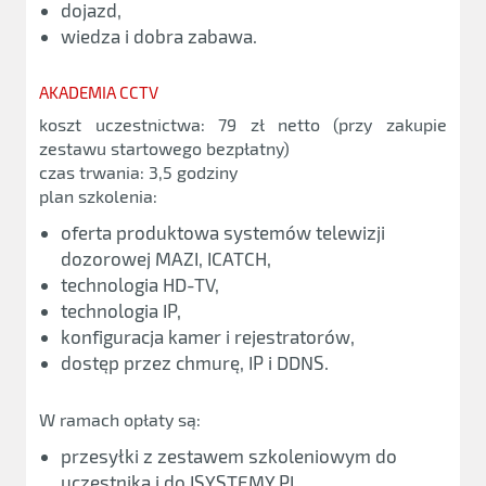
dojazd,
wiedza i dobra zabawa.
AKADEMIA CCTV
koszt uczestnictwa: 79 zł netto (przy zakupie
zestawu startowego bezpłatny)
czas trwania: 3,5 godziny
plan szkolenia:
oferta produktowa systemów telewizji
dozorowej MAZI, ICATCH,
technologia HD-TV,
technologia IP,
konfiguracja kamer i rejestratorów,
dostęp przez chmurę, IP i DDNS.
W ramach opłaty są:
przesyłki z zestawem szkoleniowym do
uczestnika i do ISYSTEMY.PL,