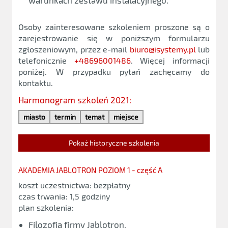
warunkach zestawu instalacyjnego.
Osoby zainteresowane szkoleniem proszone są o
zarejestrowanie się w poniższym formularzu
zgłoszeniowym, przez e-mail
biuro@isystemy.pl
lub
telefonicznie
+48696001486
. Więcej informacji
poniżej. W przypadku pytań zachęcamy do
kontaktu.
Harmonogram szkoleń 2021:
miasto
termin
temat
miejsce
Pokaż historyczne szkolenia
AKADEMIA JABLOTRON POZIOM 1 - część A
koszt uczestnictwa: bezpłatny
czas trwania: 1,5 godziny
plan szkolenia:
Filozofia firmy Jablotron,