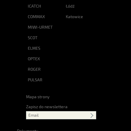
ICATCH
Łódź
COMMAX
Katowice
MIWI-URMET
SCOT
ELMES
OPTEX
ROGER
PULSAR
Mapa strony
Zapisz do newslettera
Dokumenty