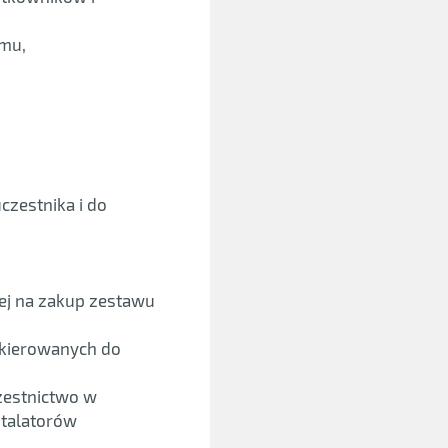
emu,
zestnika i do
nej na zakup zestawu
skierowanych do
zestnictwo w
stalatorów