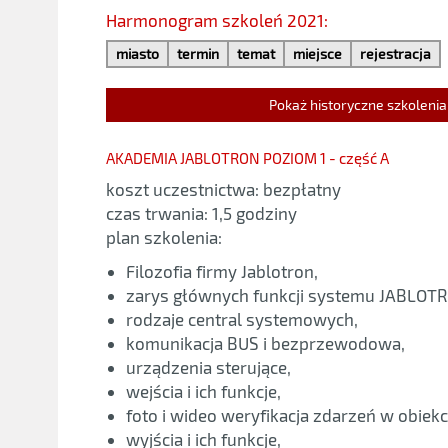
Harmonogram szkoleń 2021:
miasto
termin
temat
miejsce
rejestracja
Pokaż historyczne szkolenia
AKADEMIA JABLOTRON POZIOM 1 - część A
koszt uczestnictwa: bezpłatny
czas trwania: 1,5 godziny
plan szkolenia:
Filozofia firmy Jablotron,
zarys głównych funkcji systemu JABLOTR
rodzaje central systemowych,
komunikacja BUS i bezprzewodowa,
urządzenia sterujące,
wejścia i ich funkcje,
foto i wideo weryfikacja zdarzeń w obiekc
wyjścia i ich funkcje,