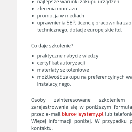
najlepsze warunki zakupu urządzeń
zlecenia montażu
promocja w mediach
uprawnienia SEP, licencję pracownika zab
technicznego, dotacje europejskie itd.
Co daje szkolenie?
praktyczne nabycie wiedzy
certyfikat autoryzacji
materiały szkoleniowe
możliwość zakupu na preferencyjnych w
instalacyjnego.
Osoby zainteresowane szkolenie
zarejestrowanie się w poniższym formul
przez e-mail
biuro@isystemy.pl
lub telefon
Więcej informacji poniżej. W przypadku
kontaktu.