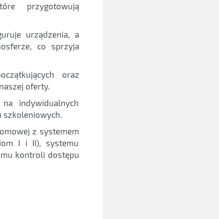
tóre przygotowują
uruje urządzenia, a
sferze, co sprzyja
czątkujących oraz
aszej oferty.
na indywidualnych
h szkoleniowych.
 domowej z systemem
om I i II), systemu
emu kontroli dostępu