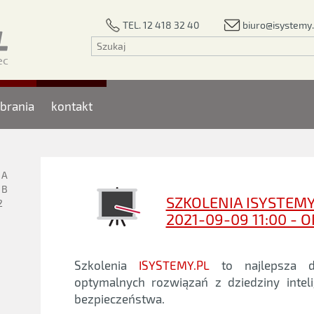
biuro@isystemy.
TEL. 12 418 32 40
brania
kontakt
1A
1B
SZKOLENIA ISYSTEMY
2
2021-09-09 11:00 - 
Szkolenia
ISYSTEMY.PL
to najlepsza d
optymalnych rozwiązań z dziedziny intel
bezpieczeństwa.