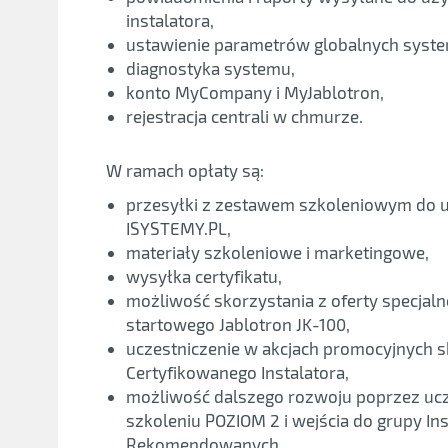
instalatora,
ustawienie parametrów globalnych syst
diagnostyka systemu,
konto MyCompany i MyJablotron,
rejestracja centrali w chmurze.
W ramach opłaty są:
przesyłki z zestawem szkoleniowym do uc
ISYSTEMY.PL,
materiały szkoleniowe i marketingowe,
wysyłka certyfikatu,
możliwość skorzystania z oferty specjal
startowego Jablotron JK-100,
uczestniczenie w akcjach promocyjnych 
Certyfikowanego Instalatora,
możliwość dalszego rozwoju poprzez uc
szkoleniu POZIOM 2 i wejścia do grupy In
Rekomendowanych.