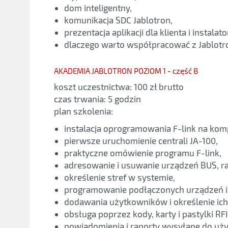
dom inteligentny,
komunikacja SDC Jablotron,
prezentacja aplikacji dla klienta i instalato
dlaczego warto współpracować z Jablotr
AKADEMIA JABLOTRON POZIOM 1 - część B
koszt uczestnictwa: 100 zł brutto
czas trwania: 5 godzin
plan szkolenia:
instalacja oprogramowania F-link na ko
pierwsze uruchomienie centrali JA-100,
praktyczne omówienie programu F-link,
adresowanie i usuwanie urządzeń BUS, r
określenie stref w systemie,
programowanie podłączonych urządzeń i i
dodawania użytkowników i określenie ich
obsługa poprzez kody, karty i pastylki RFI
powiadomienia i raporty wysyłane do uż