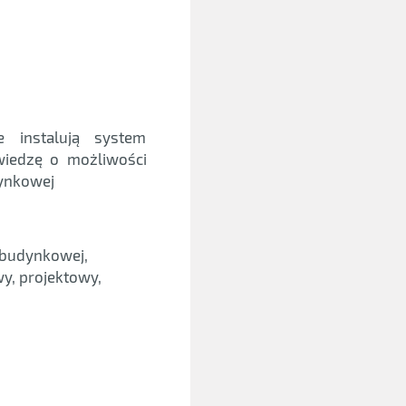
e instalują system
iedzę o możliwości
ynkowej
 budynkowej,
wy, projektowy,