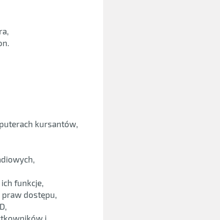
ra,
on.
mputerach kursantów,
adiowych,
ch funkcje,
 praw dostępu,
D,
ytkowników i