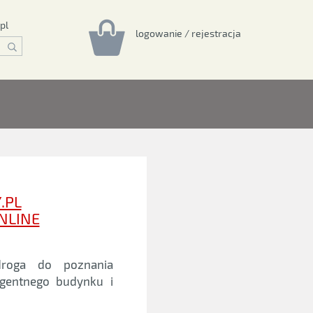
pl
logowanie / rejestracja
.PL
ONLINE
roga do poznania
igentnego budynku i