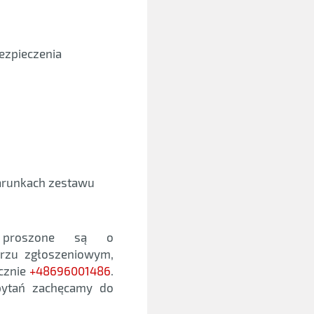
ezpieczenia
arunkach zestawu
m proszone są o
arzu zgłoszeniowym,
icznie
+48696001486
.
 pytań zachęcamy do