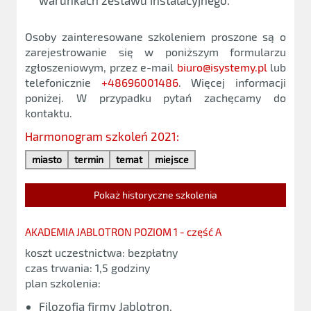
warunkach zestawu instalacyjnego.
Osoby zainteresowane szkoleniem proszone są o
zarejestrowanie się w poniższym formularzu
zgłoszeniowym, przez e-mail
biuro@isystemy.pl
lub
telefonicznie
+48696001486
. Więcej informacji
poniżej. W przypadku pytań zachęcamy do
kontaktu.
Harmonogram szkoleń 2021:
miasto
termin
temat
miejsce
Pokaż historyczne szkolenia
AKADEMIA JABLOTRON POZIOM 1 - część A
koszt uczestnictwa: bezpłatny
czas trwania: 1,5 godziny
plan szkolenia:
Filozofia firmy Jablotron,