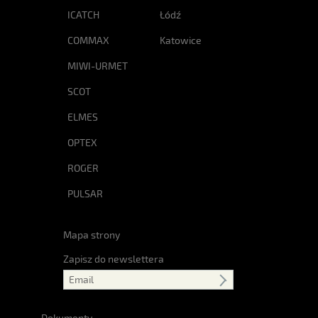
ICATCH
Łódź
COMMAX
Katowice
MIWI-URMET
SCOT
ELMES
OPTEX
ROGER
PULSAR
Mapa strony
Zapisz do newslettera
Dokumenty