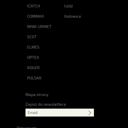
ICATCH
Łódź
COMMAX
Katowice
MIWI-URMET
SCOT
ELMES
OPTEX
ROGER
PULSAR
Mapa strony
Zapisz do newslettera
Dokumenty