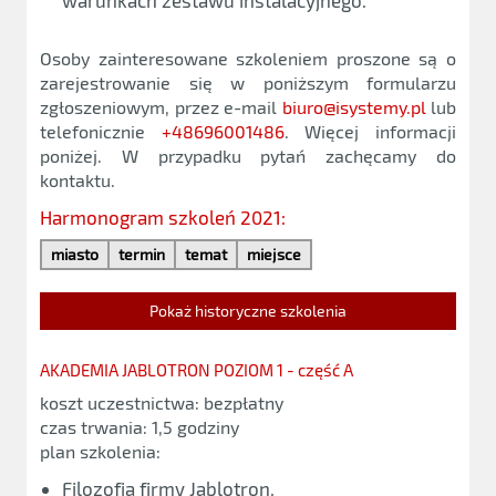
warunkach zestawu instalacyjnego.
Osoby zainteresowane szkoleniem proszone są o
zarejestrowanie się w poniższym formularzu
zgłoszeniowym, przez e-mail
biuro@isystemy.pl
lub
telefonicznie
+48696001486
. Więcej informacji
poniżej. W przypadku pytań zachęcamy do
kontaktu.
Harmonogram szkoleń 2021:
miasto
termin
temat
miejsce
Pokaż historyczne szkolenia
AKADEMIA JABLOTRON POZIOM 1 - część A
koszt uczestnictwa: bezpłatny
czas trwania: 1,5 godziny
plan szkolenia:
Filozofia firmy Jablotron,