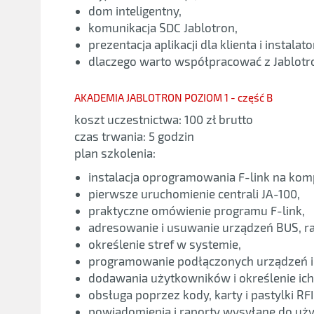
dom inteligentny,
komunikacja SDC Jablotron,
prezentacja aplikacji dla klienta i instalato
dlaczego warto współpracować z Jablotr
AKADEMIA JABLOTRON POZIOM 1 - część B
koszt uczestnictwa: 100 zł brutto
czas trwania: 5 godzin
plan szkolenia:
instalacja oprogramowania F-link na ko
pierwsze uruchomienie centrali JA-100,
praktyczne omówienie programu F-link,
adresowanie i usuwanie urządzeń BUS, r
określenie stref w systemie,
programowanie podłączonych urządzeń i i
dodawania użytkowników i określenie ich
obsługa poprzez kody, karty i pastylki RFI
powiadomienia i raporty wysyłane do uż