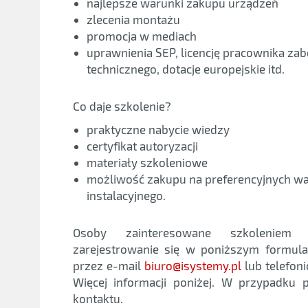
najlepsze warunki zakupu urządzeń
zlecenia montażu
promocja w mediach
uprawnienia SEP, licencję pracownika zab
technicznego, dotacje europejskie itd.
Co daje szkolenie?
praktyczne nabycie wiedzy
certyfikat autoryzacji
materiały szkoleniowe
możliwość zakupu na preferencyjnych w
instalacyjnego.
Osoby zainteresowane szkolenie
zarejestrowanie się w poniższym formul
przez e-mail
biuro@isystemy.pl
lub telefon
Więcej informacji poniżej. W przypadku
kontaktu.