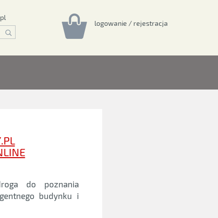
pl
logowanie / rejestracja
.PL
NLINE
roga do poznania
igentnego budynku i