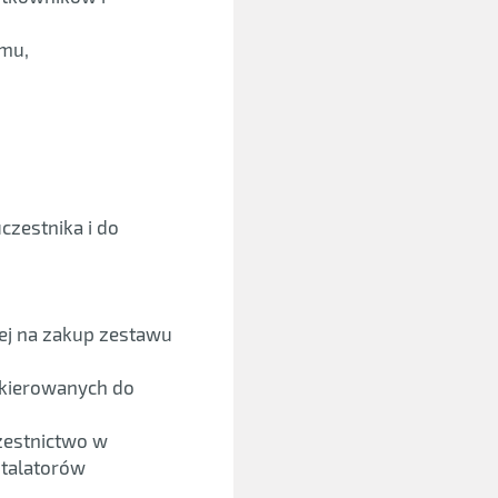
emu,
zestnika i do
nej na zakup zestawu
skierowanych do
zestnictwo w
stalatorów