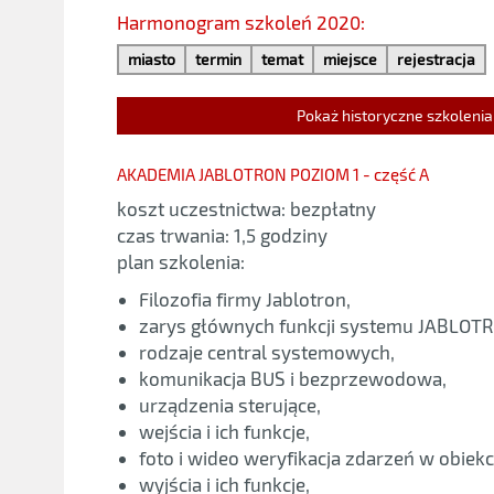
Harmonogram szkoleń 2020:
miasto
termin
temat
miejsce
rejestracja
Pokaż historyczne szkolenia
AKADEMIA JABLOTRON POZIOM 1 - część A
koszt uczestnictwa: bezpłatny
czas trwania: 1,5 godziny
plan szkolenia:
Filozofia firmy Jablotron,
zarys głównych funkcji systemu JABLOTR
rodzaje central systemowych,
komunikacja BUS i bezprzewodowa,
urządzenia sterujące,
wejścia i ich funkcje,
foto i wideo weryfikacja zdarzeń w obiekc
wyjścia i ich funkcje,