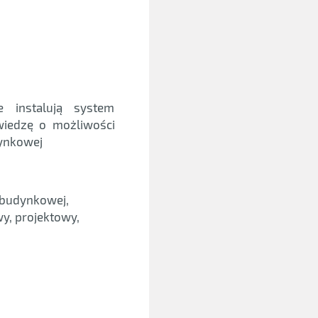
e instalują system
iedzę o możliwości
ynkowej
 budynkowej,
wy, projektowy,