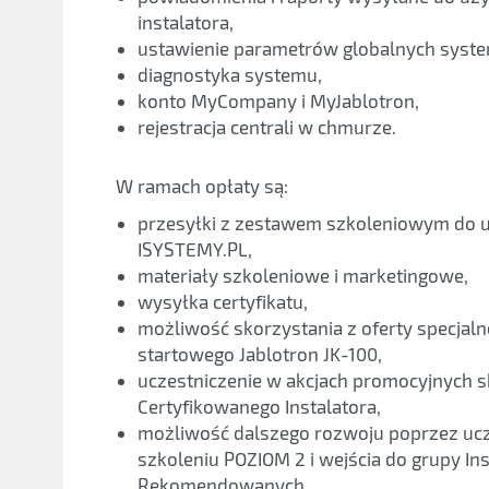
instalatora,
ustawienie parametrów globalnych syst
diagnostyka systemu,
konto MyCompany i MyJablotron,
rejestracja centrali w chmurze.
W ramach opłaty są:
przesyłki z zestawem szkoleniowym do uc
ISYSTEMY.PL,
materiały szkoleniowe i marketingowe,
wysyłka certyfikatu,
możliwość skorzystania z oferty specjal
startowego Jablotron JK-100,
uczestniczenie w akcjach promocyjnych 
Certyfikowanego Instalatora,
możliwość dalszego rozwoju poprzez uc
szkoleniu POZIOM 2 i wejścia do grupy In
Rekomendowanych.