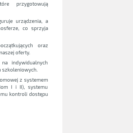
tóre przygotowują
uruje urządzenia, a
sferze, co sprzyja
czątkujących oraz
aszej oferty.
na indywidualnych
h szkoleniowych.
 domowej z systemem
om I i II), systemu
emu kontroli dostępu