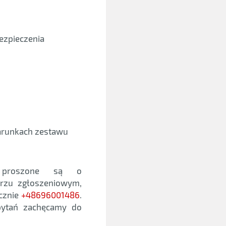
ezpieczenia
arunkach zestawu
m proszone są o
arzu zgłoszeniowym,
icznie
+48696001486
.
 pytań zachęcamy do